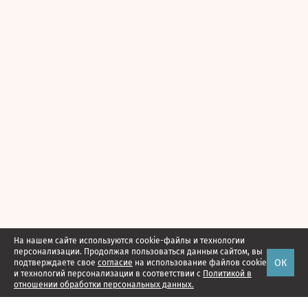
На нашем сайте используются cookie-файлы и технологии
персонализации. Продолжая пользоваться данным сайтом, вы
ОК
подтверждаете свое
согласие
на использование файлов cookie
и технологий персонализации в соответствии с
Политикой в
отношении обработки персональных данных.