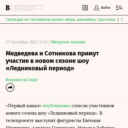
Войти
Ситуация на топливном рынке: меры, динамика, прогнозы
Выб
27 сентября 2021, 11:42 /
Фигурное катание
Медведева и Сотникова примут
участие в новом сезоне шоу
«Ледниковый период»
Ведомости.Спорт
«Первый канал»
опубликовал
список участников
нового сезона шоу «Ледниковый период». В
телепроекте выступят фигуристы Евгения
Медведева, Аделина Сотникова, Наталья Забияко,