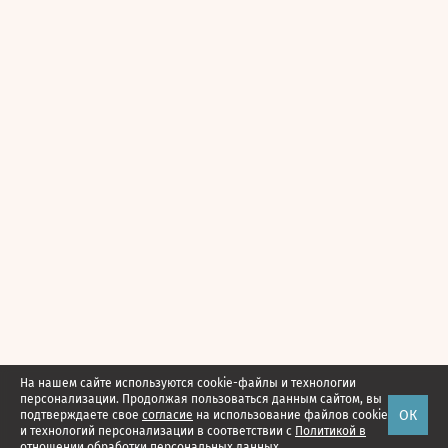
На нашем сайте используются cookie-файлы и технологии
персонализации. Продолжая пользоваться данным сайтом, вы
ОК
подтверждаете свое
согласие
на использование файлов cookie
и технологий персонализации в соответствии с
Политикой в
отношении обработки персональных данных.