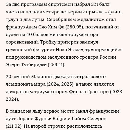
За две программы спортсмен набрал 321 балл,
чисто исполнив четыре четверных прыжка – флип,
тулуп и два лутца. Серебряным медалистом стал
француз Адам Сяо Хим Фа (280,95), получивший от
судей на 40 баллов меньше триумфатора
соревнований. Тройку призеров замкнул
грузинский фигурист Ника Эгадзе, тренирующийся
под руководством заслуженного тренера России
Этери Тутберидзе (259,41).
20-летний Малинин дважды выиграл золото
чемпионата мира (2024, 2025), а также является
двукратным триумфатором Финала Гран-при (2023,
2024).
В танцах на льду первое место занял французский
дуэт Лоранс Фурнье Бодри и Гийом Сизерон
(211,02). На второй строчке расположились