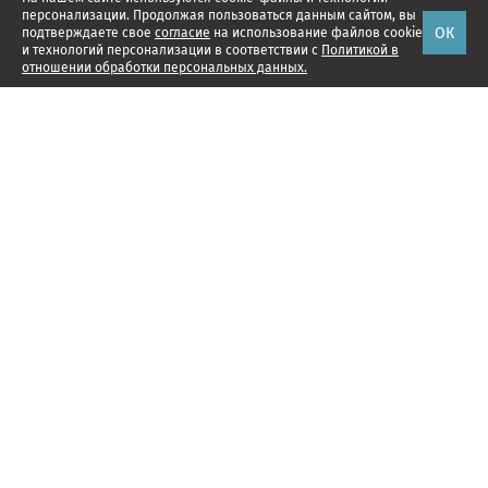
персонализации. Продолжая пользоваться данным сайтом, вы
ОК
подтверждаете свое
согласие
на использование файлов cookie
и технологий персонализации в соответствии с
Политикой в
отношении обработки персональных данных.
Наши проекты
Подписка
Реклама
Справочник компаний
Об издании