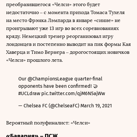
преобразившегося «Челси» этого будет
недостаточно – с момента прихода Томаса Тухеля
на место Фрэнка Лэмпарда в январе «синие» не
проигрывают уже 13 игр во всех соревнованиях
кряду. Немецкий тренер реорганизовал игру
лондонцев и постепенно выводит на пик формы Кая
Хаверца и Тимо Вернера – дорогостоящих новичков
«Челси» прошлого лета.
Our
@ChampionsLeague
quarter-final
opponents have been confirmed! 🤝
#UCLdraw
pic.twitter.com/qjM6N5ajWw
— Chelsea FC (@ChelseaFC)
March 19, 2021
Вероятный полуфиналист: «Челси»
«Бавария» – ПСЖ