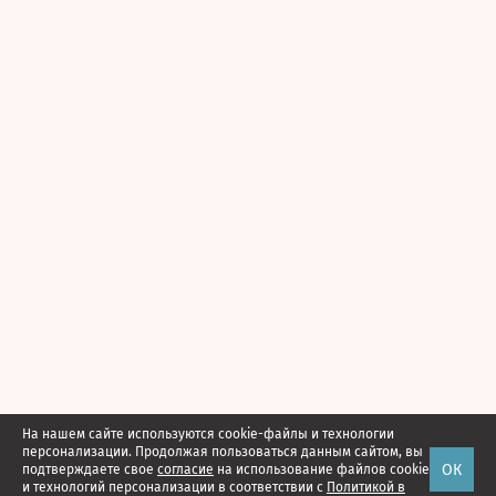
На нашем сайте используются cookie-файлы и технологии
персонализации. Продолжая пользоваться данным сайтом, вы
ОК
подтверждаете свое
согласие
на использование файлов cookie
и технологий персонализации в соответствии с
Политикой в