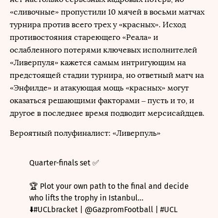
«сливочные» пропустили 10 мячей в восьми матчах
турнира против всего трех у «красных». Исход
противостояния стареющего «Реала» и
ослабленного потерями ключевых исполнителей
«Ливерпуля» кажется самым интригующим на
предстоящей стадии турнира, но ответный матч на
«Энфилде» и атакующая мощь «красных» могут
оказаться решающими факторами – пусть и то, и
другое в последнее время подводит мерсисайдцев.
Вероятный полуфиналист: «Ливерпуль»
Quarter-finals set ✅
🏆 Plot your own path to the final and decide
who lifts the trophy in Istanbul...
⬇️
#UCLbracket
|
@GazpromFootball
|
#UCL