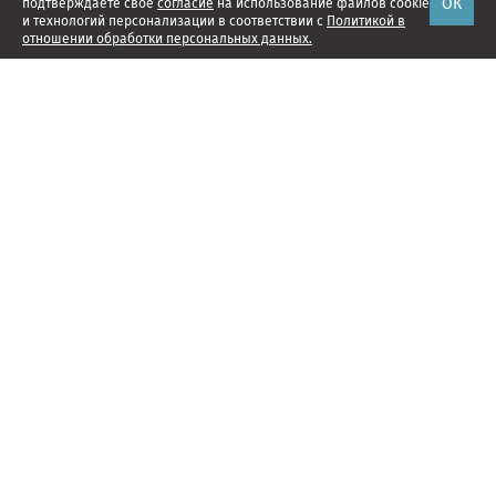
ОК
подтверждаете свое
согласие
на использование файлов cookie
и технологий персонализации в соответствии с
Политикой в
отношении обработки персональных данных.
Наши проекты
Подписка
Реклама
Справочник компаний
Об издании
Редакция