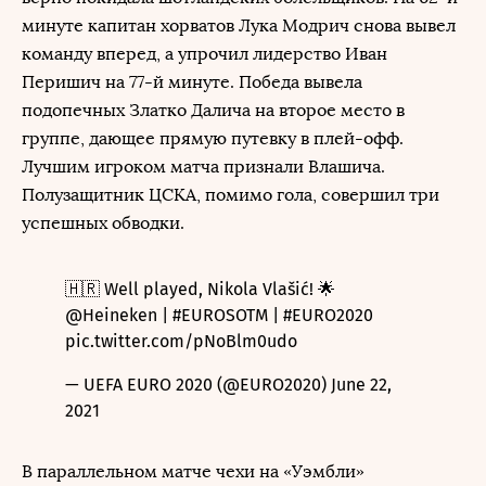
минуте капитан хорватов Лука Модрич снова вывел
команду вперед, а упрочил лидерство Иван
Перишич на 77-й минуте. Победа вывела
подопечных Златко Далича на второе место в
группе, дающее прямую путевку в плей-офф.
Лучшим игроком матча признали Влашича.
Полузащитник ЦСКА, помимо гола, совершил три
успешных обводки.
🇭🇷 Well played, Nikola Vlašić! 🌟
@Heineken
|
#EUROSOTM
|
#EURO2020
pic.twitter.com/pNoBlm0udo
— UEFA EURO 2020 (@EURO2020)
June 22,
2021
В параллельном матче чехи на «Уэмбли»