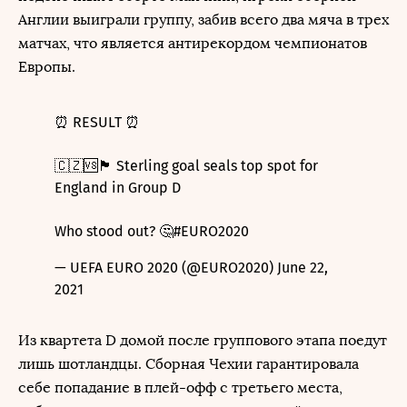
Англии выиграли группу, забив всего два мяча в трех
матчах, что является антирекордом чемпионатов
Европы.
⏰ RESULT ⏰
🇨🇿🆚🏴󠁧󠁢󠁥󠁮󠁧󠁿 Sterling goal seals top spot for
England in Group D
Who stood out? 🤔
#EURO2020
— UEFA EURO 2020 (@EURO2020)
June 22,
2021
Из квартета D домой после группового этапа поедут
лишь шотландцы. Сборная Чехии гарантировала
себе попадание в плей-офф с третьего места,