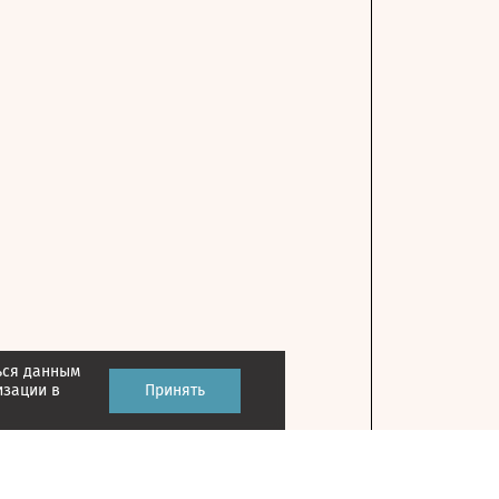
ься данным
изации в
Принять