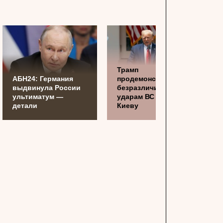
Трамп
АБН24: Германия
продемонстрировал
выдвинула России
безразличие к
ультиматум —
ударам ВС РФ по
детали
Киеву