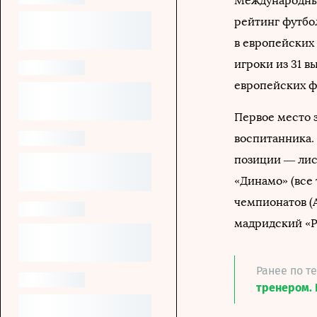
Международный
рейтинг футбо
в европейских
игроки из 31 в
европейских ф
Первое место 
воспитанника. 
позиции — лис
«Динамо» (все 
чемпионатов (
мадридский «Ре
Ранее по т
тренером. 