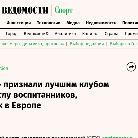
ы
Инвестиции
Технологии
Медиа
Недвижимость
Полити
Город
Ведомости&
Аналитика
Капитал
Страна
Промы
нке: меры, динамика, прогнозы
Выбор редакции
Выборы в Гос
тбол
 признали лучшим клубом
слу воспитанников,
 в Европе