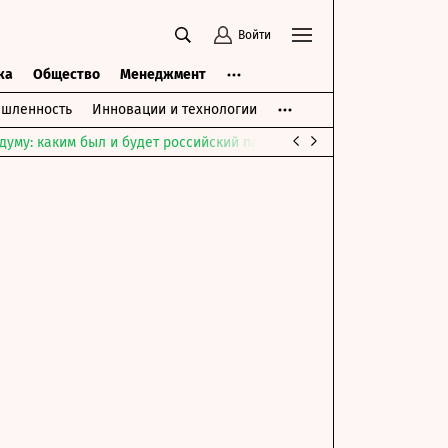
Войти
ка
Общество
Менеджмент
шленность
Инновации и технологии
думу: каким был и будет российский парламент
Война на Ближне