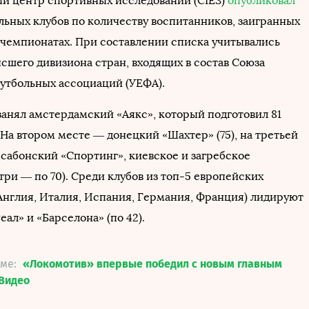
 центр спортивных исследований (CIES)
опубликовал
льных клубов по количеству воспитанников, заигранных
 чемпионатах. При составлении списка учитывались
ысшего дивизиона стран, входящих в состав Союза
утбольных ассоциаций (УЕФА).
занял амстердамский «Аякс», который подготовил 81
На втором месте — донецкий «Шахтер» (75), на третьей
сабонский «Спортинг», киевское и загребское
три — по 70). Среди клубов из топ-5 европейских
Англия, Италия, Испания, Германия, Франция) лидируют
ал» и «Барселона» (по 42).
еме:
«Локомотив» впервые победил с новым главным
Видео