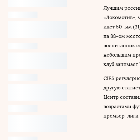
Лучшим россий
«Локомотив», м
идет 50-ым (31
на 88-ом месте
воспитанник с
небольшим пре
клуб занимает 
CIES регулярно
другую статист
Центр состав
возрастами фу
премьер-лиги 