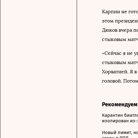
Карпин не гот
этом президен
Дюков вчера п
стыковым матч
«Сейчас я не у
стыковым матча
Хорватией. Я в
головой. Потом
Рекомендуем
Карантин биатл
изолирован из-
Новый лимит, н
сезон в РПЛ