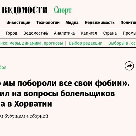
ы
Инвестиции
Технологии
Медиа
Недвижимость
Полити
Город
Ведомости&
Аналитика
Капитал
Страна
Промы
нке: меры, динамика, прогнозы
Выбор редакции
Выборы в Гос
бол
о мы побороли все свои фобии».
тил на вопросы болельщиков
а в Хорватии
м будущем в сборной