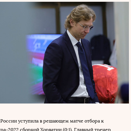
 России уступила в решающем матче отбора к
ра-2022 сборной Хорватии (0:1). Главный тренер