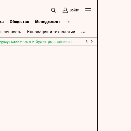
Войти
ка
Общество
Менеджмент
шленность
Инновации и технологии
думу: каким был и будет российский парламент
Война на Ближне