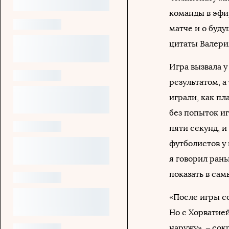
команды в эф
матче и о буд
цитаты Валери
Игра вызвала у
результатом, а
играли, как пл
без попыток иг
пяти секунд, и
футболистов у 
я говорил рань
показать в сам
«После игры со
Но с Хорватие
наружу», – со