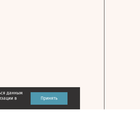
ься данным
изации в
Принять