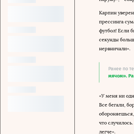
Карпин уверен
прессинга сум
футбол! Если б
секунды больше
нервничали».
Ранее по т
мячом». Ра
«У меня ни одн
Все бегали, бо
обороняешься, 
что случилось
легче».