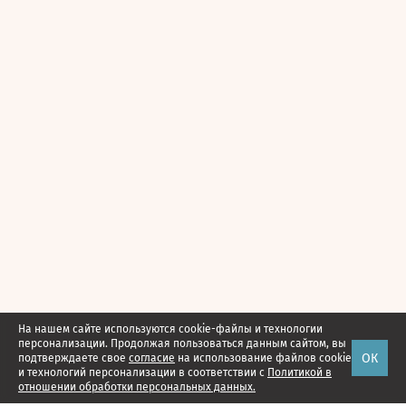
На нашем сайте используются cookie-файлы и технологии
персонализации. Продолжая пользоваться данным сайтом, вы
ОК
подтверждаете свое
согласие
на использование файлов cookie
и технологий персонализации в соответствии с
Политикой в
отношении обработки персональных данных.