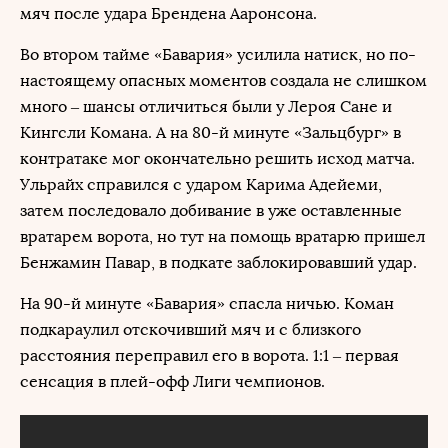
мяч после удара Брендена Ааронсона.
Во втором тайме «Бавария» усилила натиск, но по-
настоящему опасных моментов создала не слишком
много – шансы отличиться были у Лероя Сане и
Кингсли Комана. А на 80-й минуте «Зальцбург» в
контратаке мог окончательно решить исход матча.
Ульрайх справился с ударом Карима Адейеми,
затем последовало добивание в уже оставленные
вратарем ворота, но тут на помощь вратарю пришел
Бенжамин Павар, в подкате заблокировавший удар.
На 90-й минуте «Бавария» спасла ничью. Коман
подкараулил отскочивший мяч и с близкого
расстояния переправил его в ворота. 1:1 – первая
сенсация в плей-офф Лиги чемпионов.