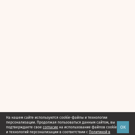
На нашем сайте используются cookie-файлы и технологии
персонализации. Продолжая пользоваться данным сайтом, вы
ОК
подтверждаете свое
согласие
на использование файлов cookie
и технологий персонализации в соответствии с
Политикой в