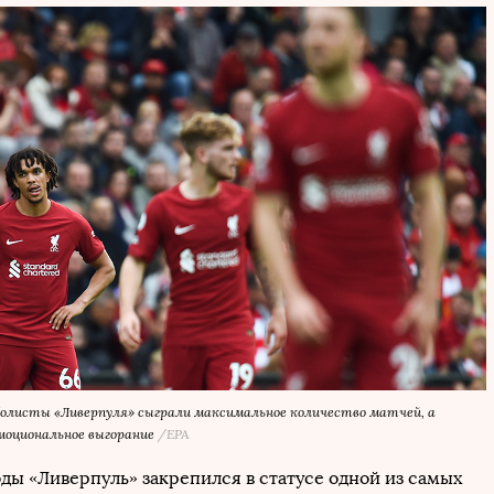
болисты «Ливерпуля» сыграли максимальное количество матчей, а
оциональное выгорание
/EPA
оды «Ливерпуль» закрепился в статусе одной из самых