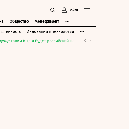
Войти
ка
Общество
Менеджмент
шленность
Инновации и технологии
думу: каким был и будет российский парламент
Война на Ближне