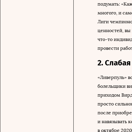
подумать: «Каж
многого, и сам
Лиги чемпионо
ценностей, вы 
что-то индивид
провести работ
2. Слабая
«Ливерпуль» в
болельщики ви
приходом Вирд
просто сильно
после приобре
и навязывать 
в октябре 2020