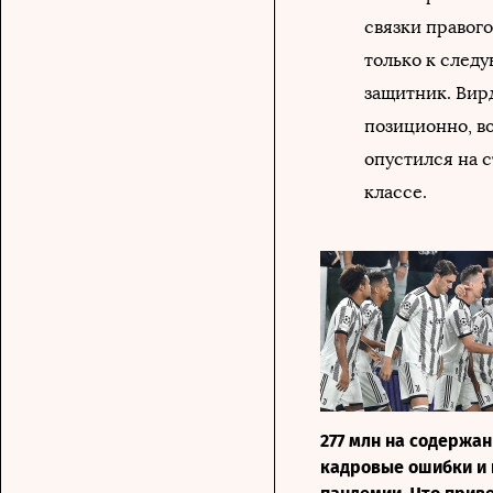
связки правого
только к след
защитник. Вир
позиционно, во
опустился на с
классе.
277 млн на содержан
кадровые ошибки и 