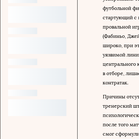
футбольной ф
стартующий с 
провальной игр
(Фабиньо, Дже
широко, при э
уязвимой лини
центрального к
в отборе, лиш
контратак.
Причины отсут
тренерский шт
психологическ
после того ма
смог сформули