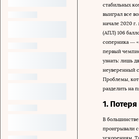
стабильных ко
выиграл все во
начале 2020 г
(АПЛ) 106 балл
соперника — «
первый чемпион
узнать: лишь д
неуверенный с
Проблемы, кот
разделить на п
1. Потер
В большинстве
проигрывали с
ускорениям. Т