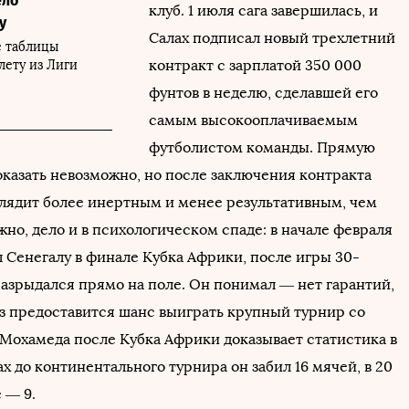
ело
клуб. 1 июля сага завершилась, и
у
Салах подписал новый трехлетний
е таблицы
контракт с зарплатой 350 000
лету из Лиги
фунтов в неделю, сделавшей его
самым высокооплачиваемым
футболистом команды. Прямую
казать невозможно, но после заключения контракта
глядит более инертным и менее результативным, чем
но, дело и в психологическом спаде: в начале февраля
л Сенегалу в финале Кубка Африки, после игры 30-
разрыдался прямо на поле. Он понимал — нет гарантий,
аз предоставится шанс выиграть крупный турнир со
 Мохамеда после Кубка Африки доказывает статистика в
ах до континентального турнира он забил 16 мячей, в 20
е — 9.