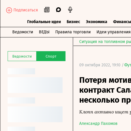
Подписаться
Глобальные идеи
Бизнес
Экономика
Финанс
Ведомости
ВЕДЫ
Правила торговли
Идеи управления
Ситуация на топливном ры
Ведомости
Спорт
09 октября 2022, 19:10 /
Фу
Потеря моти
контракт Сал
несколько п
Клопп активно ищет 
Александр Пахомов