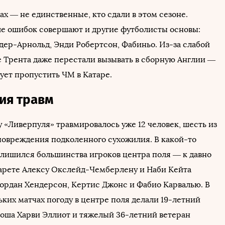
ах — не единственные, кто сдали в этом сезоне.
е ошибок совершают и другие футболисты основы:
дер-Арнольд, Энди Робертсон, Фабиньо. Из-за слабой
е Трента даже перестали вызывать в сборную Англии —
ует пропустить ЧМ в Катаре.
мия травм
у «Ливерпуля» травмировалось уже 12 человек, шесть из
повреждения подколенного сухожилия. В какой-то
лишился большинства игроков центра поля — к давно
арете Алексу Окслейд-Чемберлену и Наби Кейта
ордан Хендерсон, Кертис Джонс и Фабио Карвалью. В
ьких матчах погоду в центре поля делали 19-летний
ша Харви Эллиот и тяжелый 36-летний ветеран