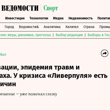
ы
Инвестиции
Технологии
Медиа
Недвижимость
Полити
Город
Ведомости&
Аналитика
Капитал
Страна
Промы
нке: меры, динамика, прогнозы
Выбор редакции
Выборы в Гос
тбол
вации, эпидемия травм и
аха. У кризиса «Ливерпуля» есть
ричин
решение — уже поменял схему