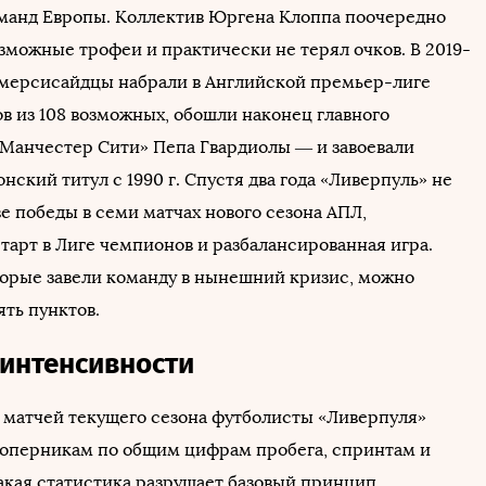
манд Европы. Коллектив Юргена Клоппа поочередно
зможные трофеи и практически не терял очков. В 2019-
. мерсисайдцы набрали в Английской премьер-лиге
ов из 108 возможных, обошли наконец главного
Манчестер Сити» Пепа Гвардиолы — и завоевали
ский титул с 1990 г. Спустя два года «Ливерпуль» не
ве победы в семи матчах нового сезона АПЛ,
тарт в Лиге чемпионов и разбалансированная игра.
орые завели команду в нынешний кризис, можно
ять пунктов.
я интенсивности
 матчей текущего сезона футболисты «Ливерпуля»
оперникам по общим цифрам пробега, спринтам и
акая статистика разрушает базовый принцип