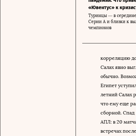
пандемии. Что прив
«Ювентус» к кризис
Туринцы — в середин
Серии А и близки к вы
чемпионов
корреляцию до
Салах явно вы
обычно. Возмож
Египет уступи
летний Салах 
что ему еще р
сборной. Cпад
АПЛ: в 20 матч
встречах посл