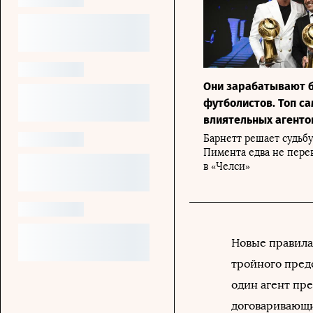
Они зарабатывают 
футболистов. Топ с
влиятельных агенто
Барнетт решает судьб
Пимента едва не пере
в «Челси»
Новые правила
тройного предс
один агент пре
договаривающи