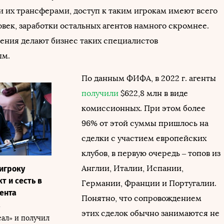
и их трансферами, доступ к таким игрокам имеют всего
овек, заработки остальных агентов намного скромнее.
ения делают бизнес таких специалистов
ым.
По данным ФИФА, в 2022 г. агенты
получили
$622,8 млн в виде
комиссионных. При этом более
96% от этой суммы пришлось на
сделки с участием европейских
клубов, в первую очередь – топов из
Англии, Италии, Испании,
игроку
т и сесть в
Германии, Франции и Португалии.
ента
Понятно, что сопровождением
а
этих сделок обычно занимаются не
еал» и получил