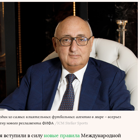
дин из самых влиятельных футбольных агентво в мире – всерьез
мену нового регламента ФИФА
/ICM Stellar Sports
я вступили в силу
новые правила
Международной