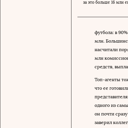
за это больше 16 млн е
футбола: в 90
млн. Большинст
насчитали поря
млн комиссион
средств, вып
Топ-агенты то
что ее готовил
представителя
одного из сам
он почти сразу
заверил коллег