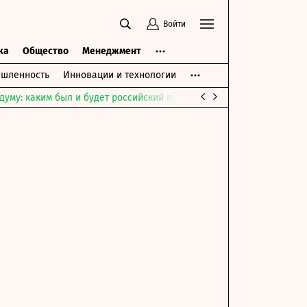
Войти
ка
Общество
Менеджмент
шленность
Инновации и технологии
думу: каким был и будет российский парламент
Война на Ближне