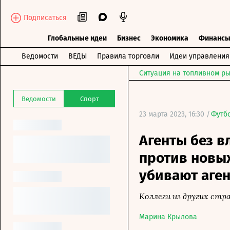
Подписаться
Глобальные идеи
Бизнес
Экономика
Финанс
Ведомости
ВЕДЫ
Правила торговли
Идеи управления
Ситуация на топливном ры
Ведомости
Спорт
23 марта 2023, 16:30 /
Футб
Агенты без в
против новых
убивают аген
Коллеги из других ст
Марина Крылова