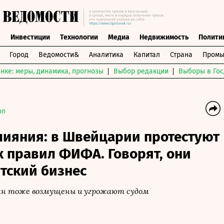
ы
Инвестиции
Технологии
Медиа
Недвижимость
Полити
Город
Ведомости&
Аналитика
Капитал
Страна
Промы
нке: меры, динамика, прогнозы
Выбор редакции
Выборы в Гос
ол
лияния: в Швейцарии протестуют
 правил ФИФА. Говорят, они
тский бизнес
ран тоже возмущены и угрожают судом