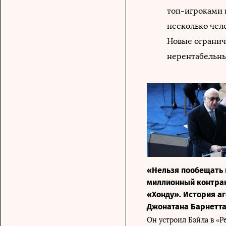
топ-игроками 
несколько чел
Новые огранич
нерентабельн
«Нельзя пообещать 
миллионный контрак
«Хонду». История аг
Джонатана Барнетт
Он устроил Бэйла в «Р