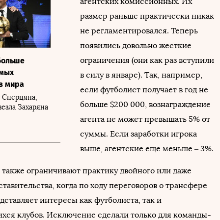
агентских комиссионных. Их
размер раньше практически никак
не регламентировался. Теперь
появились довольно жесткие
ограничения (они как раз вступили
больше
амых
в силу в январе). Так, например,
в мира
если футболист получает в год не
у Сперцяна,
больше $200 000, вознаграждение
везла Захаряна
агента не может превышать 5% от
суммы. Если заработки игрока
выше, агентские еще меньше – 3%.
 также ограничивают практику двойного или даже
тавительства, когда по ходу переговоров о трансфере
дставляет интересы как футболиста, так и
хся клубов. Исключение сделали только для команды-