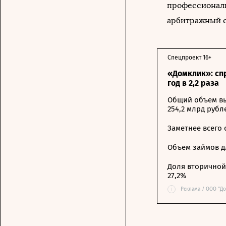
профессиональ
арбитражный с
Спецпроект 16+
«Домклик»: сп
год в 2,2 раза
Общий объем вы
254,2 млрд рубл
Заметнее всего
Объем займов дл
Доля вторичной 
27,2%
i
Реклама / ООО "До