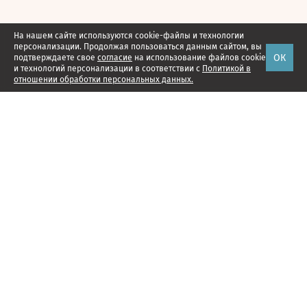
На нашем сайте используются cookie-файлы и технологии
персонализации. Продолжая пользоваться данным сайтом, вы
ОК
подтверждаете свое
согласие
на использование файлов cookie
и технологий персонализации в соответствии с
Политикой в
отношении обработки персональных данных.
Наши проекты
Подписка
Реклама
Справочник компаний