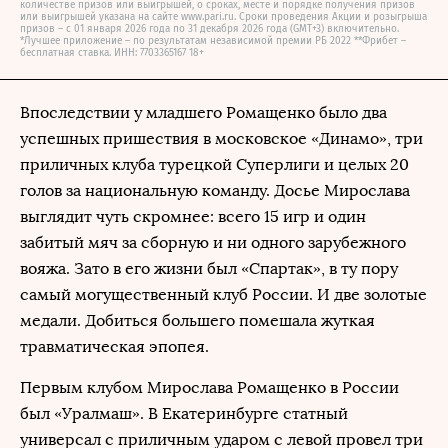
количестве призов или выигрышей, о сроках, месте и порядке получения призов
или выигрышей указана на сайте www.pari.ru. Сроки проведения Акции и розыгрыша
призов – с 01 января 2026 года по 31 декабря 2026 года (GMT+3) включительно.
*Лучшее приложение – по результатам независимой премии РБ 2022 **Фрибет –
бесплатная ставка. ИНН: 7703365167 18+
Впоследствии у младшего Ромащенко было два
успешных пришествия в московское «Динамо», три
приличных клуба турецкой Суперлиги и целых 20
голов за национальную команду. Досье Мирослава
выглядит чуть скромнее: всего 15 игр и один
забитый мяч за сборную и ни одного зарубежного
вояжа. Зато в его жизни был «Спартак», в ту пору
самый могущественный клуб России. И две золотые
медали. Добиться большего помешала жуткая
травматическая эпопея.
Первым клубом Мирослава Ромащенко в России
был «Уралмаш». В Екатеринбурге статный
универсал с приличным ударом с левой провел три