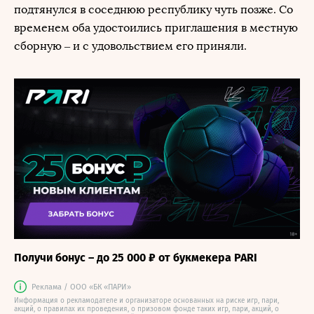
подтянулся в соседнюю республику чуть позже. Со
временем оба удостоились приглашения в местную
сборную – и с удовольствием его приняли.
Получи бонус – до 25 000 ₽ от букмекера PARI
Реклама / ООО «БК «ПАРИ»
Информация о рекламодателе и организаторе основанных на риске игр, пари,
акций, о правилах их проведения, о призовом фонде таких игр, пари, акций, о