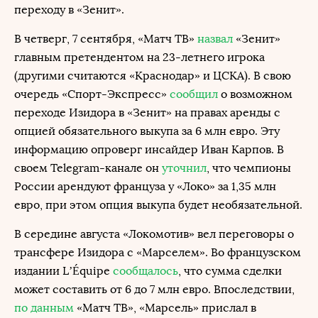
переходу в «Зенит».
В четверг, 7 сентября, «Матч ТВ»
назвал
«Зенит»
главным претендентом на 23-летнего игрока
(другими считаются «Краснодар» и ЦСКА). В свою
очередь «Спорт-Экспресс»
сообщил
о возможном
переходе Изидора в «Зенит» на правах аренды с
опцией обязательного выкупа за 6 млн евро. Эту
информацию опроверг инсайдер Иван Карпов. В
своем Telegram-канале он
уточнил
, что чемпионы
России арендуют француза у «Локо» за 1,35 млн
евро, при этом опция выкупа будет необязательной.
В середине августа «Локомотив» вел переговоры о
трансфере Изидора с «Марселем». Во французском
издании L’Équipe
сообщалось
, что сумма сделки
может составить от 6 до 7 млн евро. Впоследствии,
по данным
«Матч ТВ», «Марсель» прислал в