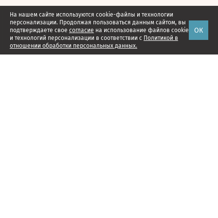
На нашем сайте используются cookie-файлы и технологии
персонализации. Продолжая пользоваться данным сайтом, вы
ОК
подтверждаете свое
согласие
на использование файлов cookie
и технологий персонализации в соответствии с
Политикой в
отношении обработки персональных данных.
Наши проекты
Подписка
Реклама
Справочник компаний
Об издании