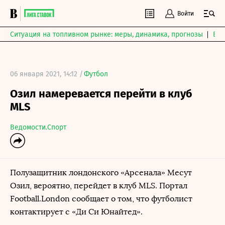
Войти
Ситуация на топливном рынке: меры, динамика, прогнозы
Выб
06 января 2021, 14:12 /
Футбол
Озил намеревается перейти в клуб
MLS
Ведомости.Спорт
Полузащитник лондонского «Арсенала» Месут
Озил, вероятно, перейдет в клуб MLS. Портал
Football.London сообщает о том, что футболист
контактирует с «Ди Си Юнайтед».