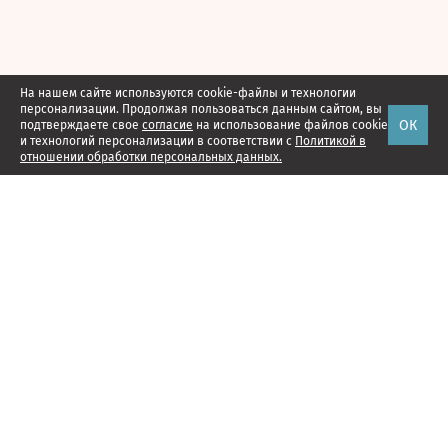
На нашем сайте используются cookie-файлы и технологии
персонализации. Продолжая пользоваться данным сайтом, вы
ОК
подтверждаете свое
согласие
на использование файлов cookie
и технологий персонализации в соответствии с
Политикой в
отношении обработки персональных данных.
Наши проекты
Подписка
Реклама