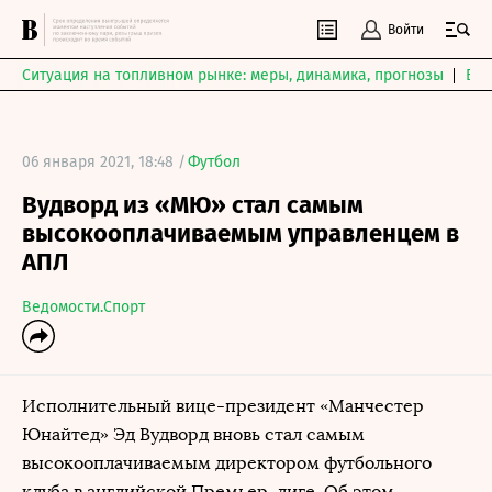
Войти
Ситуация на топливном рынке: меры, динамика, прогнозы
Выб
06 января 2021, 18:48 /
Футбол
Вудворд из «МЮ» стал самым
высокооплачиваемым управленцем в
АПЛ
Ведомости.Спорт
Исполнительный вице-президент «Манчестер
Юнайтед» Эд Вудворд вновь стал самым
высокооплачиваемым директором футбольного
клуба в английской Премьер-лиге. Об этом