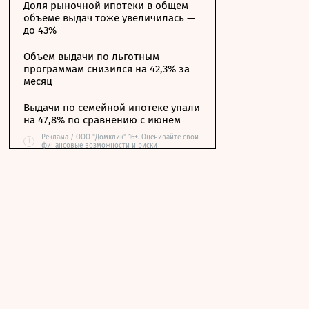
Доля рыночной ипотеки в общем
объеме выдач тоже увеличилась —
до 43%
Объем выдачи по льготным
программам снизился на 42,3% за
месяц
Выдачи по семейной ипотеке упали
на 47,8% по сравнению с июнем
Реклама / ООО "Домклик" 16+. Оценивайте свои
i
финансовые возможности и риски