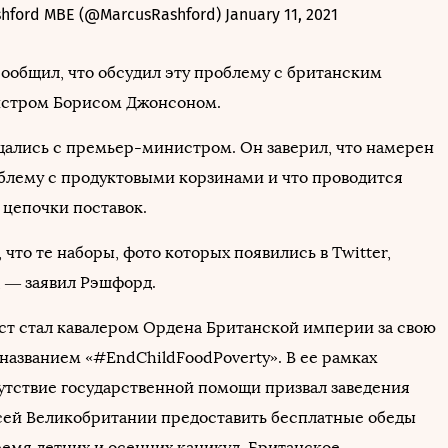
shford MBE (@MarcusRashford)
January 11, 2021
сообщил, что обсудил эту проблему с британским
стром Борисом Джонсоном.
ались с премьер-министром. Он заверил, что намерен
блему с продуктовыми корзинами и что проводится
 цепочки поставок.
 что те наборы, фото которых появились в Twitter,
 — заявил Рэшфорд.
ст стал кавалером Ордена Британской империи за свою
названием «#EndChildFoodPoverty». В ее рамках
утствие государственной помощи призвал заведения
сей Великобритании предоставить бесплатные обеды
ремя летних и осенних каникул. Британское