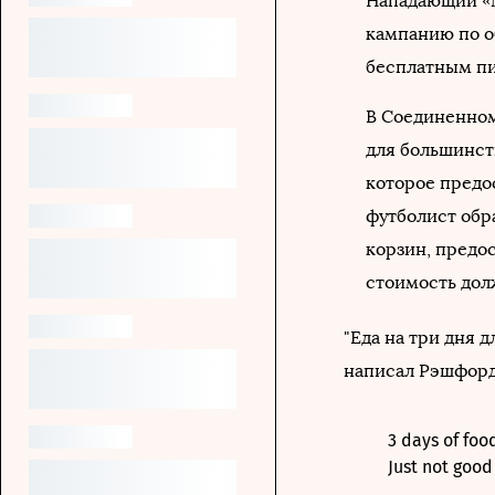
Нападающий «
кампанию по 
бесплатным п
В Соединенном
для большинств
которое предо
футболист обр
корзин, предо
стоимость долж
"Еда на три дня 
написал Рэшфорд
3 days of food
Just not goo