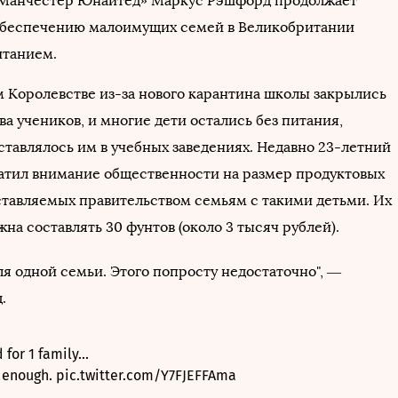
Манчестер Юнайтед» Маркус Рэшфорд продолжает
обеспечению малоимущих семей в Великобритании
итанием.
 Королевстве из-за нового карантина школы закрылись
а учеников, и многие дети остались без питания,
ставлялось им в учебных заведениях. Недавно 23-летний
атил внимание общественности на размер продуктовых
ставляемых правительством семьям с такими детьми. Их
на составлять 30 фунтов (около 3 тысяч рублей).
для одной семьи. Этого попросту недостаточно", —
.
 for 1 family...
d enough.
pic.twitter.com/Y7FJEFFAma