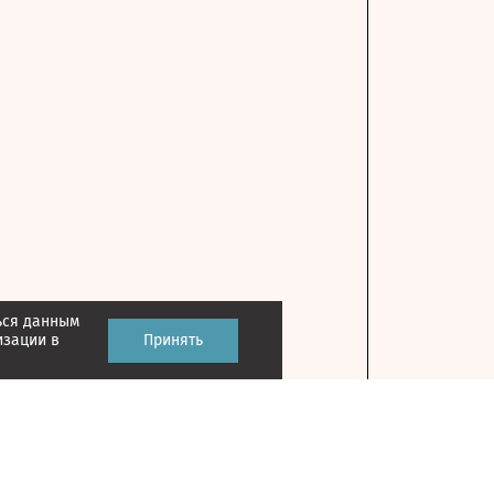
ься данным
изации в
Принять