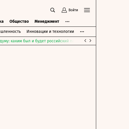
Войти
ка
Общество
Менеджмент
шленность
Инновации и технологии
думу: каким был и будет российский парламент
Война на Ближне