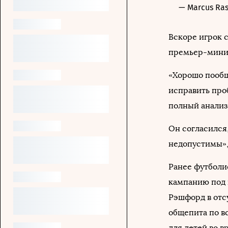
— Marcus Ra
Вскоре игрок 
премьер-мини
«Хорошо пообщ
исправить про
полный анализ
Он согласился,
недопустимы»,
Ранее футболи
кампанию под 
Рэшфорд в отс
общепита по в
для детей во в