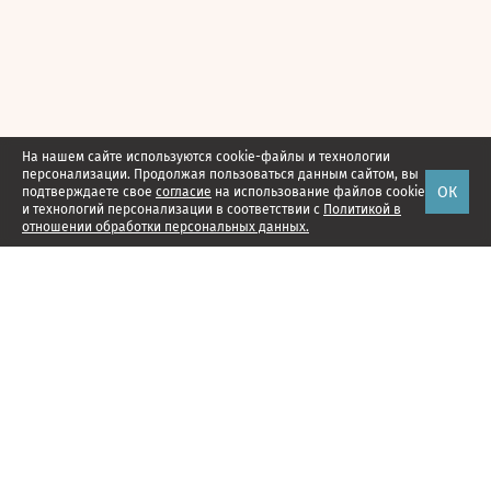
На нашем сайте используются cookie-файлы и технологии
персонализации. Продолжая пользоваться данным сайтом, вы
ОК
подтверждаете свое
согласие
на использование файлов cookie
и технологий персонализации в соответствии с
Политикой в
отношении обработки персональных данных.
Наши проекты
Подписка