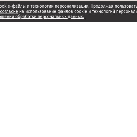
ookie-файлы и технологии персонализации. Продолжая пользоват
согласие
на использование файлов cookie и технологий персонал
ошении обработки персональных данных.
Об издании
Архив
Обратная связь
Редакция
Справочный центр
Менеджмент