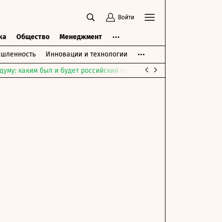
Войти
ка
Общество
Менеджмент
шленность
Инновации и технологии
думу: каким был и будет российский парламент
Война на Ближне