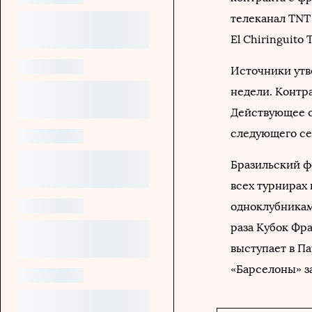
телеканал TNT 
El Chiringuito T
Источники утв
недели. Контра
Действующее с
следующего се
Бразильский ф
всех турнирах
одноклубникам
раза Кубок Фр
выступает в Па
«Барселоны» за