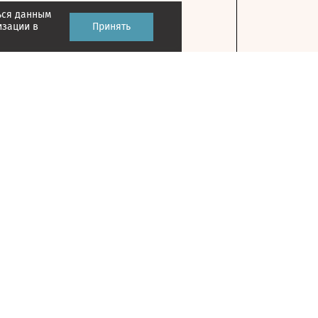
ься данным
изации в
Принять
Контакты
127018, г. Москва, ул. Полковая, д. 3, стр. 1
На карте