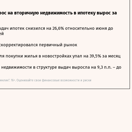
рос на вторичную недвижимость в ипотеку вырос за
дач ипотек снизился на 26,6% относительно июня до
ей
 скорректировался первичный рынок
я покупки жилья в новостройках упал на 39,5% за месяц
недвижимости в структуре выдач выросла на 9,3 п.п. – до
мклик". 16+. Оценивайте свои финансовые возможности и риски