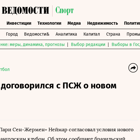
ы
Инвестиции
Технологии
Медиа
Недвижимость
Полити
Город
Ведомости&
Аналитика
Капитал
Страна
Промы
нке: меры, динамика, прогнозы
Выбор редакции
Выборы в Гос
тбол
 договорился с ПСЖ о новом
ари Сен-Жермен» Неймар согласовал условия нового
ранцузским клубом. Об этом сообщают бразильский