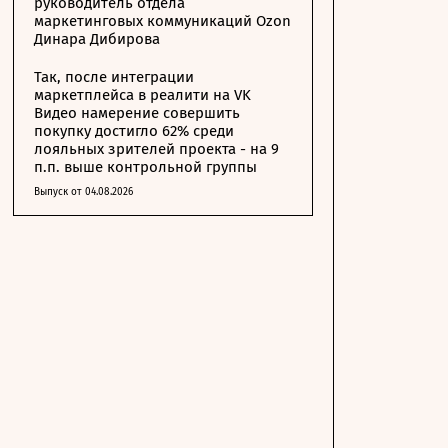
руководитель отдела
маркетинговых коммуникаций Ozon
Динара Дибирова
Так, после интеграции
маркетплейса в реалити на VK
Видео намерение совершить
покупку достигло 62% среди
лояльных зрителей проекта - на 9
п.п. выше контрольной группы
Выпуск от 04.08.2026