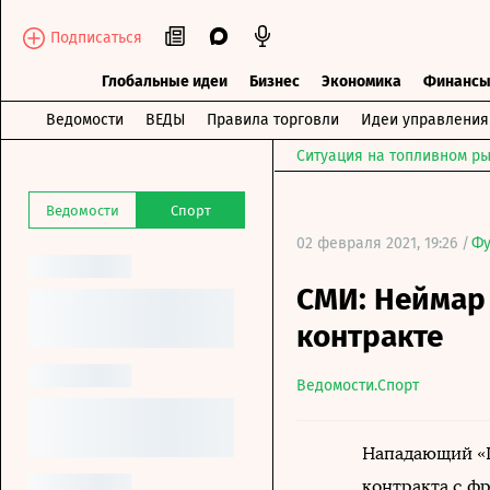
Подписаться
Глобальные идеи
Бизнес
Экономика
Финанс
Ведомости
ВЕДЫ
Правила торговли
Идеи управления
Ситуация на топливном ры
Ведомости
Спорт
02 февраля 2021, 19:26 /
Фу
СМИ: Неймар
контракте
Ведомости.Спорт
Нападающий «П
контракта с ф