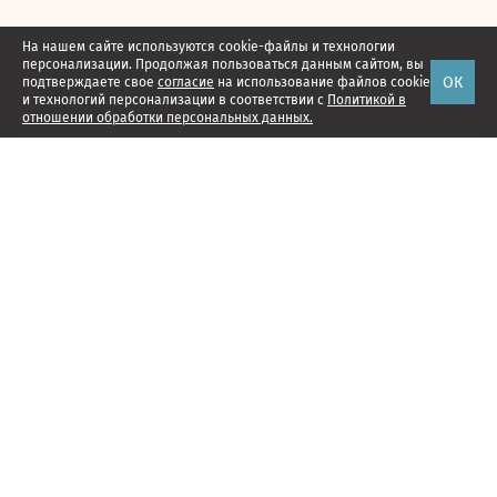
На нашем сайте используются cookie-файлы и технологии
персонализации. Продолжая пользоваться данным сайтом, вы
ОК
подтверждаете свое
согласие
на использование файлов cookie
и технологий персонализации в соответствии с
Политикой в
отношении обработки персональных данных.
Наши проекты
Подписка
Реклама
Справочник компаний