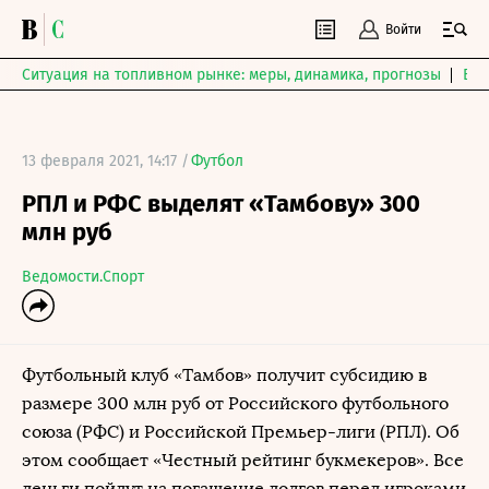
Войти
Ситуация на топливном рынке: меры, динамика, прогнозы
Выб
13 февраля 2021, 14:17 /
Футбол
РПЛ и РФС выделят «Тамбову» 300
млн руб
Ведомости.Спорт
Футбольный клуб «Тамбов» получит субсидию в
размере 300 млн руб от Российского футбольного
союза (РФС) и Российской Премьер-лиги (РПЛ). Об
этом сообщает «Честный рейтинг букмекеров». Все
деньги пойдут на погашение долгов перед игроками