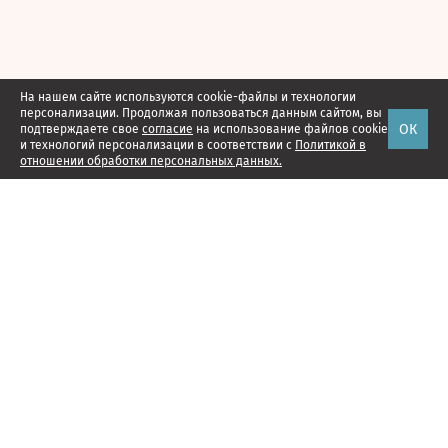
На нашем сайте используются cookie-файлы и технологии
персонализации. Продолжая пользоваться данным сайтом, вы
ОК
подтверждаете свое
согласие
на использование файлов cookie
и технологий персонализации в соответствии с
Политикой в
отношении обработки персональных данных.
Наши проекты
Подписка
Реклама