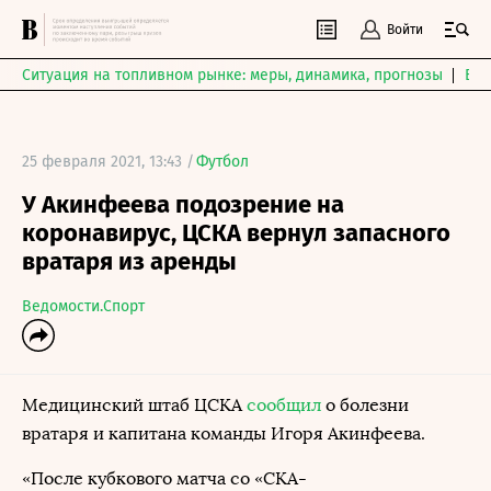
Войти
Ситуация на топливном рынке: меры, динамика, прогнозы
Выб
25 февраля 2021, 13:43 /
Футбол
У Акинфеева подозрение на
коронавирус, ЦСКА вернул запасного
вратаря из аренды
Ведомости.Спорт
Медицинский штаб ЦСКА
сообщил
о болезни
вратаря и капитана команды Игоря Акинфеева.
«После кубкового матча со «СКА-