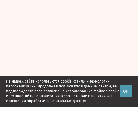
На нашем сайте используются cookie-файлы и технологии
персонализации. Продолжая пользоваться данным сайтом, вы
ОК
подтверждаете свое
согласие
на использование файлов cookie
и технологий персонализации в соответствии с
Политикой в
отношении обработки персональных данных.