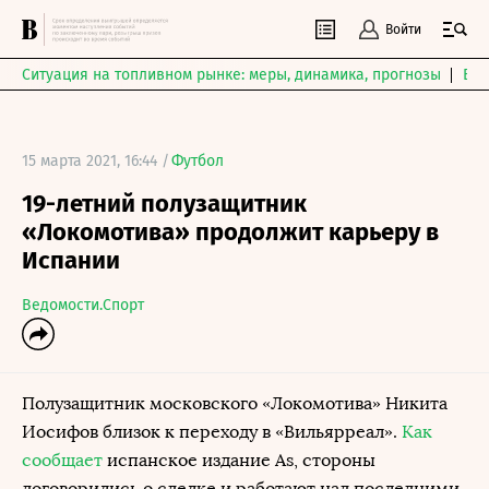
Войти
Ситуация на топливном рынке: меры, динамика, прогнозы
Выб
15 марта 2021, 16:44 /
Футбол
19-летний полузащитник
«Локомотива» продолжит карьеру в
Испании
Ведомости.Спорт
Полузащитник московского «Локомотива» Никита
Иосифов близок к переходу в «Вильярреал».
Как
сообщает
испанское издание As, стороны
договорились о сделке и работают над последними