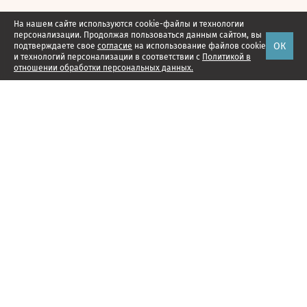
На нашем сайте используются cookie-файлы и технологии
персонализации. Продолжая пользоваться данным сайтом, вы
ОК
подтверждаете свое
согласие
на использование файлов cookie
и технологий персонализации в соответствии с
Политикой в
отношении обработки персональных данных.
Наши проекты
Подписка
Реклама
Справочник компаний
Об издании