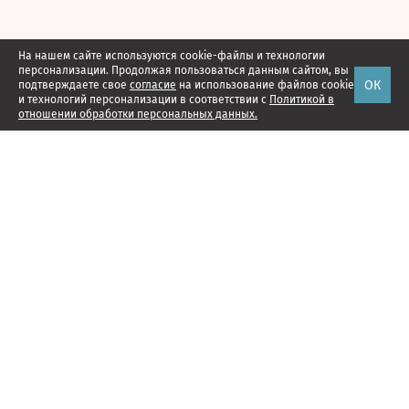
На нашем сайте используются cookie-файлы и технологии
персонализации. Продолжая пользоваться данным сайтом, вы
ОК
подтверждаете свое
согласие
на использование файлов cookie
и технологий персонализации в соответствии с
Политикой в
отношении обработки персональных данных.
Наши проекты
Подписка
Реклама
Справочник компаний