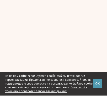
На нашем сайте используются cookie-файлы и технологии
персонализации. Продолжая пользоваться данным сайтом, вы
ОК
подтверждаете свое
согласие
на использование файлов cookie
и технологий персонализации в соответствии с
Политикой в
отношении обработки персональных данных.