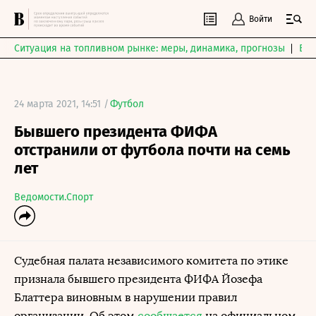
Войти
Ситуация на топливном рынке: меры, динамика, прогнозы
Выб
24 марта 2021, 14:51 /
Футбол
Бывшего президента ФИФА
отстранили от футбола почти на семь
лет
Ведомости.Спорт
Судебная палата независимого комитета по этике
признала бывшего президента ФИФА Йозефа
Блаттера виновным в нарушении правил
организации. Об этом
сообщается
на официальном