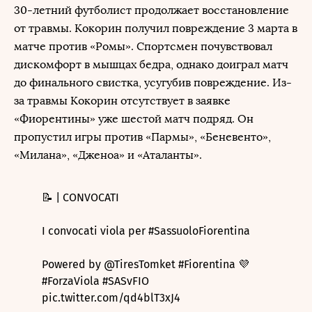
30-летний футболист продолжает восстановление
от травмы. Кокорин получил повреждение 3 марта в
матче против «Ромы». Спортсмен почувствовал
дискомфорт в мышцах бедра, однако доиграл матч
до финального свистка, усугубив повреждение. Из-
за травмы Кокорин отсутствует в заявке
«Фиорентины» уже шестой матч подряд. Он
пропустил игры против «Пармы», «Беневенто»,
«Милана», «Дженоа» и «Аталанты».
📝 | CONVOCATI
I convocati viola per
#SassuoloFiorentina
Powered by
@TiresTomket
#Fiorentina
💜
#ForzaViola
#SASvFIO
pic.twitter.com/qd4blT3xJ4