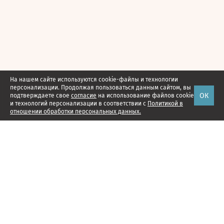
На нашем сайте используются cookie-файлы и технологии
персонализации. Продолжая пользоваться данным сайтом, вы
ОК
подтверждаете свое
согласие
на использование файлов cookie
и технологий персонализации в соответствии с
Политикой в
отношении обработки персональных данных.
Наши проекты
Подписка