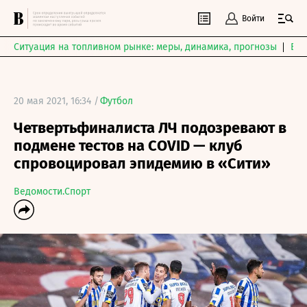
Войти
Ситуация на топливном рынке: меры, динамика, прогнозы
Выб
20 мая 2021, 16:34 /
Футбол
Четвертьфиналиста ЛЧ подозревают в
подмене тестов на COVID — клуб
спровоцировал эпидемию в «Сити»
Ведомости.Спорт