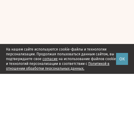
На нашем сайте используются cookie-файлы и технологии
персонализации. Продолжая пользоваться данным сайтом, вы
ОК
подтверждаете свое
согласие
на использование файлов cookie
и технологий персонализации в соответствии с
Политикой в
отношении обработки персональных данных.
Наши проекты
Подписка