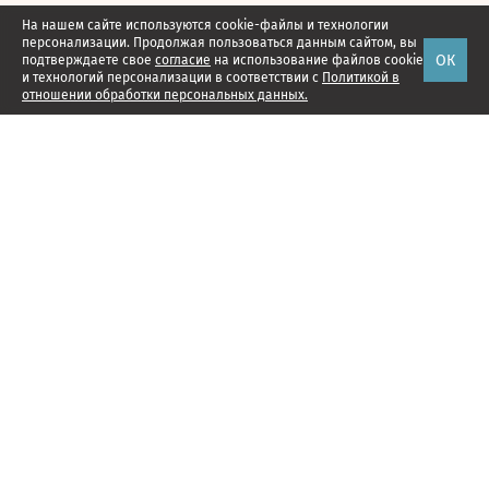
На нашем сайте используются cookie-файлы и технологии
персонализации. Продолжая пользоваться данным сайтом, вы
ОК
подтверждаете свое
согласие
на использование файлов cookie
и технологий персонализации в соответствии с
Политикой в
отношении обработки персональных данных.
Наши проекты
Подписка
Реклама
Справочник компаний
Об издании