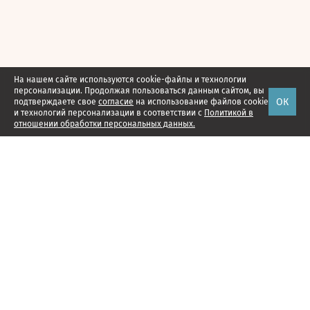
На нашем сайте используются cookie-файлы и технологии
персонализации. Продолжая пользоваться данным сайтом, вы
ОК
подтверждаете свое
согласие
на использование файлов cookie
и технологий персонализации в соответствии с
Политикой в
отношении обработки персональных данных.
Наши проекты
Подписка
Реклама