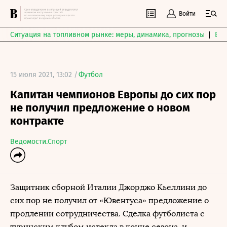
Войти
Ситуация на топливном рынке: меры, динамика, прогнозы
Выб
15 июля 2021, 13:02 /
Футбол
Капитан чемпионов Европы до сих пор
не получил предложение о новом
контракте
Ведомости.Спорт
Защитник сборной Италии Джорджо Кьеллини до
сих пор не получил от «Ювентуса» предложение о
продлении сотрудничества. Сделка футболиста с
туринским клубом истекла в конце сезона, и