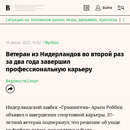
Войти
Ситуация на топливном рынке: меры, динамика, прогнозы
Выб
15 июля 2021, 14:52 /
Футбол
Ветеран из Нидерландов во второй раз
за два года завершил
профессиональную карьеру
Ведомости.Спорт
Нидерландский хавбек «Гронингена» Арьен Роббен
объявил о завершении спортивной карьеры. 37-
летний ветеран подчеркнул, что решение об уходе
из футбола далось ему нелегко и было