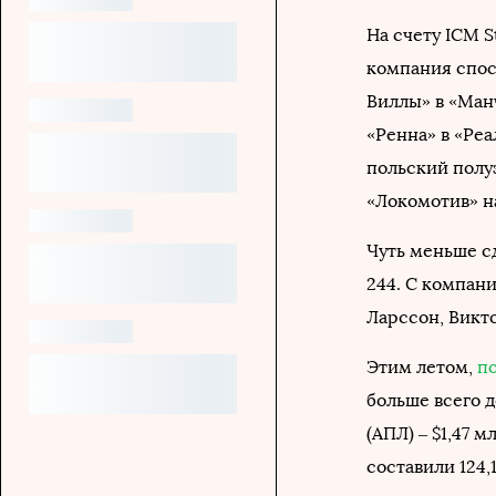
На счету ICM S
компания спос
Виллы» в «Манч
«Ренна» в «Реа
польский полу
«Локомотив» н
Чуть меньше с
244. С компан
Ларссон, Викт
Этим летом,
п
больше всего 
(АПЛ) – $1,47 
составили 124,