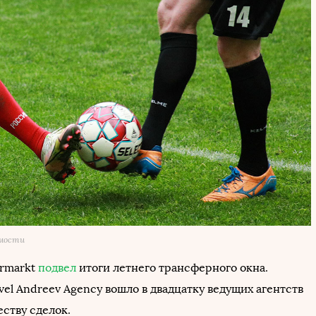
омости
ermarkt
подвел
итоги летнего трансферного окна.
el Andreev Agency вошло в двадцатку ведущих агентств
ству сделок.