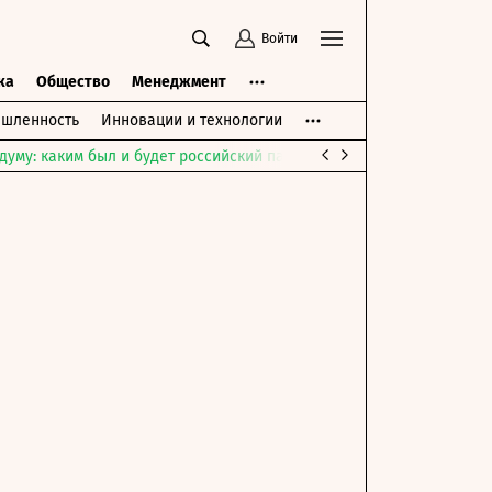
Войти
ка
Общество
Менеджмент
шленность
Инновации и технологии
думу: каким был и будет российский парламент
Война на Ближне