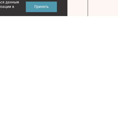
ься данным
изации в
Принять
Контакты
127018, г. Москва, ул. Полковая, д. 3, стр. 1
На карте