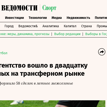
ы
Инвестиции
Технологии
Медиа
Недвижимость
Полити
Город
Ведомости&
Аналитика
Капитал
Страна
Промы
нке: меры, динамика, прогнозы
Выбор редакции
Выборы в Гос
тбол
гентство вошло в двадцатку
ных на трансферном рынке
оформило 58 сделок в летнее межсезонье