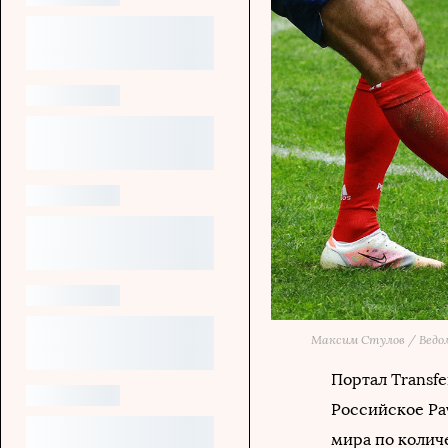
Максим Стулов / Вед
Портал Transf
Российское Pav
мира по количе