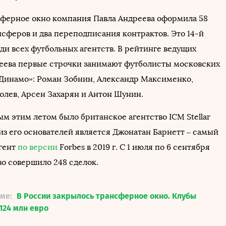
сферное окно компания Павла Андреева оформила 58
нсферов и два переподписания контрактов. Это 14-й
ди всех футбольных агентств. В рейтинге ведущих
еева первые строчки занимают футболисты московских
«Динамо»: Роман Зобнин, Александр Максименко,
олев, Арсен Захарян и Антон Шунин.
м этим летом было британское агентство ICM Stellar
из его основателей является Джонатан Барнетт – самый
гент
по версии
Forbes в 2019 г. C 1 июля по 6 сентября
тво совершило 248 сделок.
еме:
В России закрылось трансферное окно. Клубы
124 млн евро