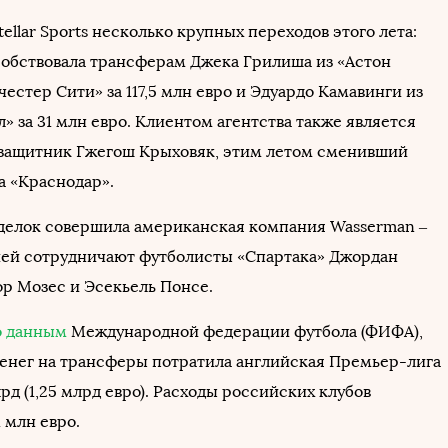
tellar Sports несколько крупных переходов этого лета:
обствовала трансферам Джека Грилиша из «Астон
естер Сити» за 117,5 млн евро и Эдуардо Камавинги из
л» за 31 млн евро. Клиентом агентства также является
защитник Гжегош Крыховяк, этим летом сменивший
а «Краснодар».
делок совершила американская компания Wasserman –
ией сотрудничают футболисты «Спартака» Джордан
ор Мозес и Эсекьель Понсе.
о данным
Международной федерации футбола (ФИФА),
денег на трансферы потратила английская Премьер-лига
млрд (1,25 млрд евро). Расходы российских клубов
1 млн евро.