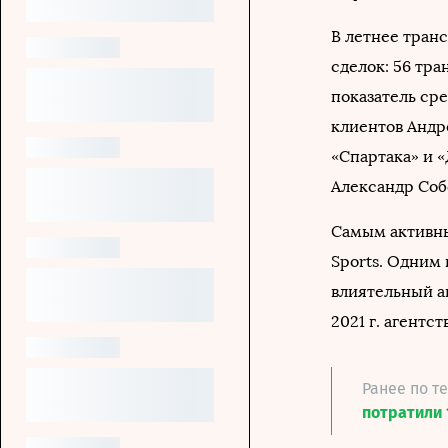
В летнее тран
сделок: 56 тра
показатель сре
клиентов Андр
«Спартака» и 
Александр Соб
Самым активны
Sports. Одним 
влиятельный а
2021 г. агентс
Ранее по т
потратили 