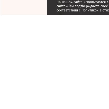
На нашем сайте используются c
сайтом, вы подтверждаете свое
соответствии с
Политикой в отн
Подписка
Реклама
Справочник компаний