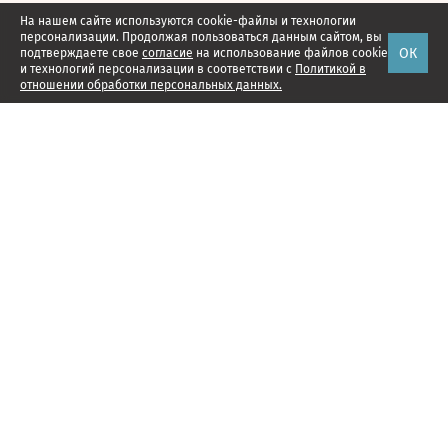
На нашем сайте используются cookie-файлы и технологии
персонализации. Продолжая пользоваться данным сайтом, вы
ОК
подтверждаете свое
согласие
на использование файлов cookie
и технологий персонализации в соответствии с
Политикой в
отношении обработки персональных данных.
Наши проекты
Подписка
Реклама
Справочник компаний
Об издании