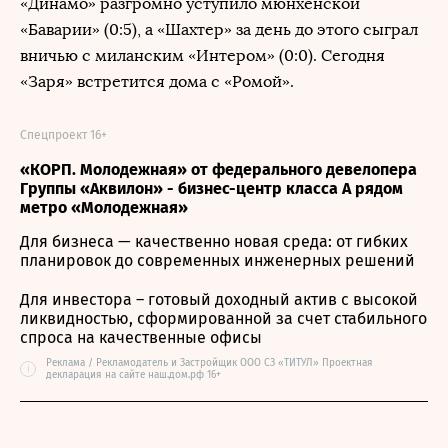
«Динамо» разгромно уступило мюнхенской
«Баварии» (0:5), а «Шахтер» за день до этого сыграл
вничью с миланским «Интером» (0:0). Сегодня
«Заря» встретится дома с «Ромой».
Спецпроект 16+
«КОРП. Молодежная» от федерального девелопера
Группы «Аквилон» - бизнес-центр класса А рядом
метро «Молодежная»
Для бизнеса — качественно новая среда: от гибких
планировок до современных инженерных решений
Для инвестора – готовый доходный актив с высокой
ликвидностью, сформированной за счет стабильного
спроса на качественные офисы
Реклама / Рекламодатель и Застройщик ООО СЗ «ТИТУЛ» Проектная
i
декларация на сайте наш.дом.рф 16+