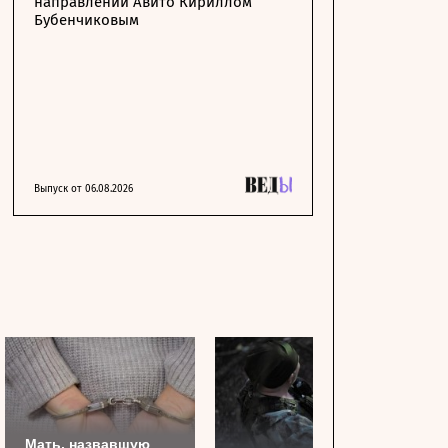
направлении Авито Кириллом
Бубенчиковым
Выпуск от 06.08.2026
Мать, назвавшую