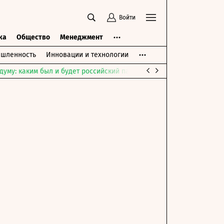
Войти
ка
Общество
Менеджмент
шленность
Инновации и технологии
думу: каким был и будет российский парламент
Война на Ближне