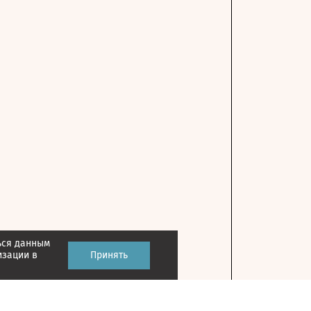
ься данным
изации в
Принять