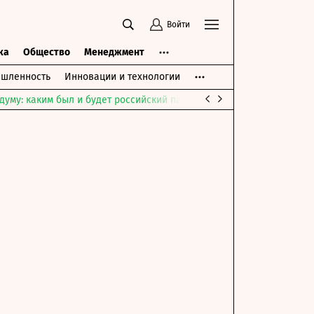
Войти
ка
Общество
Менеджмент
шленность
Инновации и технологии
думу: каким был и будет российский парламент
Война на Ближне