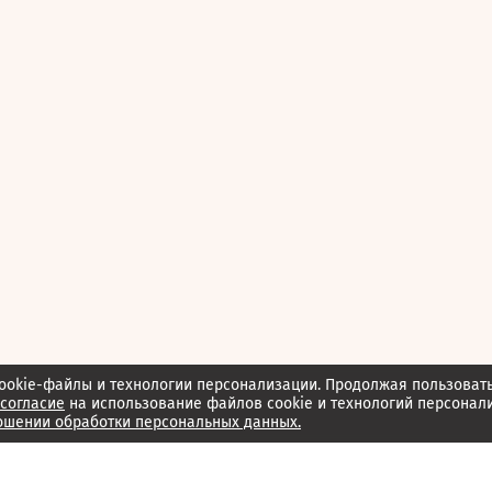
ookie-файлы и технологии персонализации. Продолжая пользоват
согласие
на использование файлов cookie и технологий персонал
ошении обработки персональных данных.