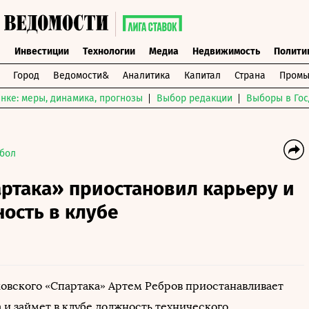
ы
Инвестиции
Технологии
Медиа
Недвижимость
Полити
Город
Ведомости&
Аналитика
Капитал
Страна
Промы
нке: меры, динамика, прогнозы
Выбор редакции
Выборы в Гос
бол
ртака» приостановил карьеру и
ость в клубе
овского «Спартака» Артем Ребров приостанавливает
 и займет в клубе должность технического