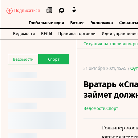
Подписаться
Глобальные идеи
Бизнес
Экономика
Финанс
Ведомости
ВЕДЫ
Правила торговли
Идеи управления
Ситуация на топливном ры
Ведомости
Спорт
31 октября 2021, 15:45 /
Фут
Вратарь «Спа
займет должн
Ведомости.Спорт
Голкипер моск
карьеру игрока