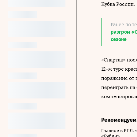
Кубка России.
Ранее по т
разгром «С
сезоне
«Спартак» посл
12-м туре кра
поражение от п
переиграть на 
компенсированн
Рекомендуем
Главное в РПЛ: 
«Рубин»