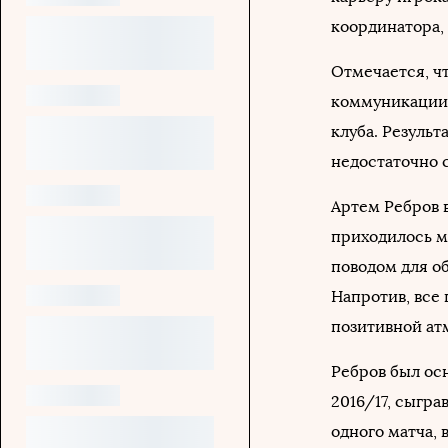
координатора,
Отмечается, ч
коммуникации 
клуба. Результ
недостаточно 
Артем Ребров в
приходилось ми
поводом для об
Напротив, все
позитивной ат
Ребров был ос
2016/17, сыгра
одного матча, 