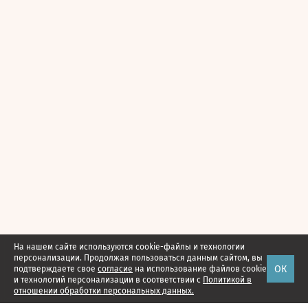
На нашем сайте используются cookie-файлы и технологии
персонализации. Продолжая пользоваться данным сайтом, вы
ОК
подтверждаете свое
согласие
на использование файлов cookie
и технологий персонализации в соответствии с
Политикой в
отношении обработки персональных данных.