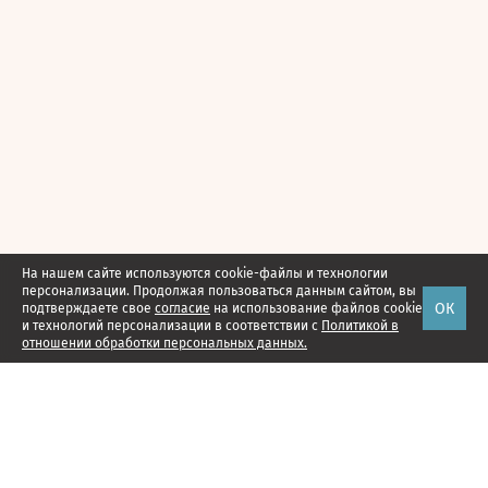
На нашем сайте используются cookie-файлы и технологии
персонализации. Продолжая пользоваться данным сайтом, вы
ОК
подтверждаете свое
согласие
на использование файлов cookie
и технологий персонализации в соответствии с
Политикой в
отношении обработки персональных данных.