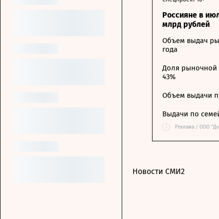
Россияне в ию
млрд рублей
Объем выдач ры
года
Доля рыночной 
43%
Объем выдачи п
Выдачи по семе
i
Реклама / ООО "Д
Новости СМИ2