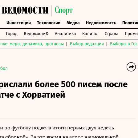
ы
Инвестиции
Технологии
Медиа
Недвижимость
Полити
Город
Ведомости&
Аналитика
Капитал
Страна
Промы
нке: меры, динамика, прогнозы
Выбор редакции
Выборы в Гос
тбол
рислали более 500 писем после
атче с Хорватией
и по футболу подвела итоги первых двух недель
та сборной». За это время на адрес национальной