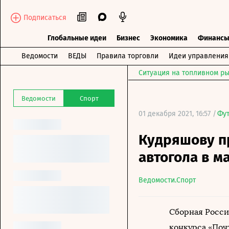
Подписаться
Глобальные идеи
Бизнес
Экономика
Финанс
Ведомости
ВЕДЫ
Правила торговли
Идеи управления
Ситуация на топливном ры
Ведомости
Спорт
01 декабря 2021, 16:57 /
Фу
Кудряшову п
автогола в м
Ведомости.Спорт
Сборная Росси
конкурса «Поч