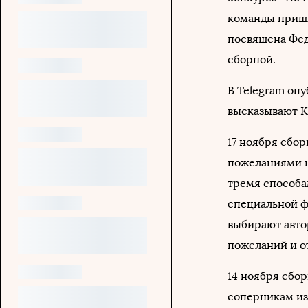
команды пришл
посвящена Фед
сборной.
В Telegram опу
высказывают К
17 ноября сбо
пожеланиями н
тремя способа
специальной ф
выбирают авто
пожеланий и о
14 ноября сбо
соперникам из