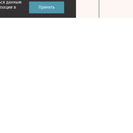
ься данным
изации в
Принять
Контакты
127018, г. Москва, ул. Полковая, д. 3, стр. 1
На карте