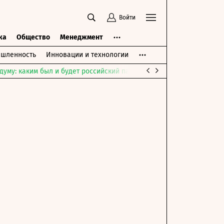
Войти
ка
Общество
Менеджмент
шленность
Инновации и технологии
думу: каким был и будет российский парламент
Война на Ближне