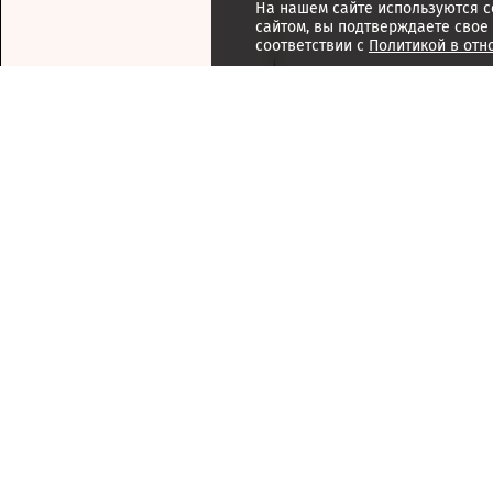
На нашем сайте используются c
сайтом, вы подтверждаете свое
соответствии с
Политикой в отн
Подписка
Реклама
Справочник компаний