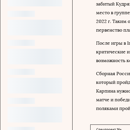
забитый Кудря
место в групп
2022 г. Таким
первенство пл
После игры в 
критические и
возможность к
Сборная Росси
который пройде
Карпина нужно
матче и побед
поляками прой
Спецпроект 16+