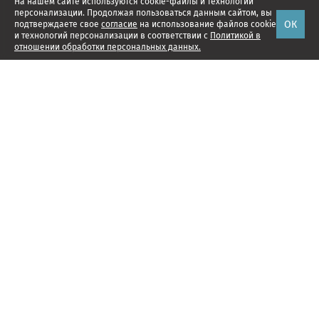
На нашем сайте используются cookie-файлы и технологии
персонализации. Продолжая пользоваться данным сайтом, вы
ОК
подтверждаете свое
согласие
на использование файлов cookie
и технологий персонализации в соответствии с
Политикой в
отношении обработки персональных данных.
Наши проекты
Подписка
Реклама
Справочник компаний
Об издании