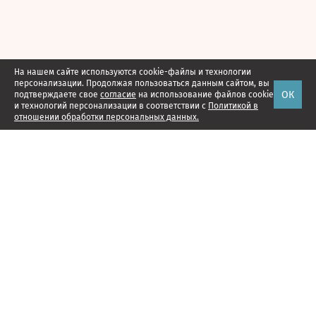
На нашем сайте используются cookie-файлы и технологии
персонализации. Продолжая пользоваться данным сайтом, вы
ОК
подтверждаете свое
согласие
на использование файлов cookie
и технологий персонализации в соответствии с
Политикой в
отношении обработки персональных данных.
Наши проекты
Подписка
Реклама