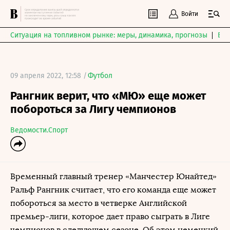
Войти
Ситуация на топливном рынке: меры, динамика, прогнозы
Выб
09 апреля 2022, 12:58 /
Футбол
Рангник верит, что «МЮ» еще может
побороться за Лигу чемпионов
Ведомости.Спорт
Временный главный тренер «Манчестер Юнайтед»
Ральф Рангник считает, что его команда еще может
побороться за место в четверке Английской
премьер-лиги, которое дает право сыграть в Лиге
чемпионов в следующем сезоне. Об этом немецкий