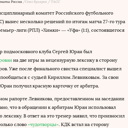
оната России
/Олег Бухарев / ТАСС
сциплинарный комитет Российского футбольного
С) вынес несколько решений по итогам матча 27-го тура
емьер-лиги (РПЛ) «Химки» — «Уфа» (1:1), состоявшегося
р подмосковного клуба Сергей Юран был
рован
на две игры за нецензурную лексику в сторону
ров. Уже после финального свистка специалист вышел
ы пообщаться с судьей Кириллом Левниковым. За свои
Юран получил красную карточку от арбитра.
ном рапорте Левникова, предоставленном на заседании
зано, что в обращении к арбитрам Юран использовал
лексику. В ответ на это тренер заявил, что произносил
только слово
«чудотворцы»
. КДК встал на сторону