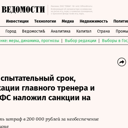
ы
Инвестиции
Технологии
Медиа
Недвижимость
Полити
Город
Ведомости&
Аналитика
Капитал
Страна
Промы
нке: меры, динамика, прогнозы
Выбор редакции
Выборы в Гос
спытательный срок,
ации главного тренера и
РФС наложил санкции на
ь штраф в 200 000 рублей за необеспечение
ионе