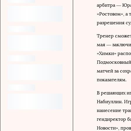
арбитра — Юра
«Ростовом», а 
разрешения су
Тренер сможет 
мая — заключи
«Химки» распол
Подмосковный 
матчей за сох
показателям.
В решающих иг
Набиуллин. Иг
нанесение тра
гендиректор б
Новости», про