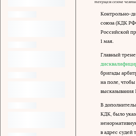
текущем сезоне чемпи
Контрольно-ди
союза (КДК РФ
Российской пр
1 мая.
Главный трене
дисквалифици
бригады арбит
на поле, чтоб
высказывания 
В дополнитель
КДК, было ука
ненормативную 
в адрес судей 