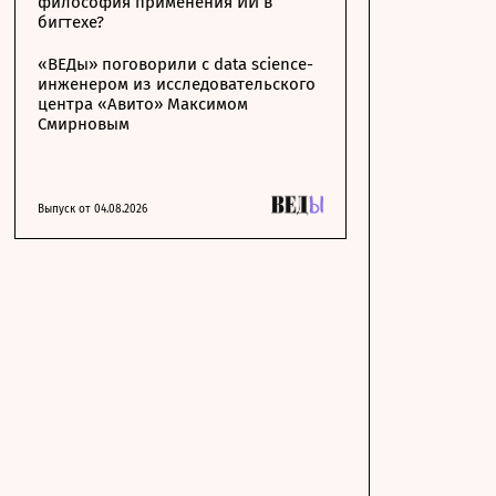
философия применения ИИ в
бигтехе?
«ВЕДы» поговорили с data science-
инженером из исследовательского
центра «Авито» Максимом
Смирновым
Выпуск от 04.08.2026