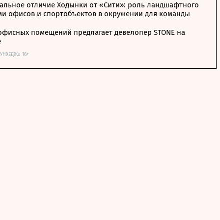
альное отличие Ходынки от «Сити»: роль ландшафтного
ми офисов и спортобъектов в окружении для команды
офисных помещений предлагает девелопер STONE на
е
ОУНХЕДЖ» 16+