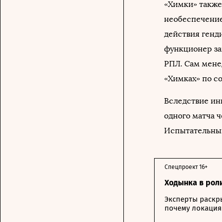
«Химки» такж
необеспечение
действия генд
функционер за
РПЛ. Сам мене
«Химках» по с
Вследствие ин
одного матча 
Испытательный
Спецпроект 16+
Ходынка в рол
Эксперты раскр
почему локация