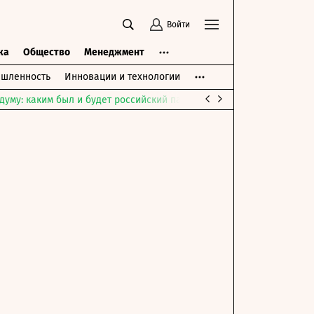
Войти
ка
Общество
Менеджмент
шленность
Инновации и технологии
думу: каким был и будет российский парламент
Война на Ближне