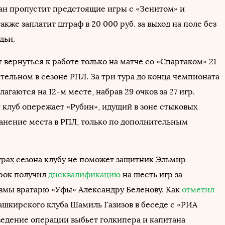
н пропустит предстоящие игры с «Зенитом» и
также заплатит штраф в 20 000 руб. за выход на поле без
дьи.
вернуться к работе только на матче со «Спартаком» 21
тельном в сезоне РПЛ. За три тура до конца чемпионата
агаются на 12-м месте, набрав 29 очков за 27 игр.
клуб опережает «Рубин», идущий в зоне стыковых
ранение места в РПЛ, только по дополнительным
рах сезона клубу не поможет защитник Эльмир
рок получил
дисквалификацию
на шесть игр за
вмы вратарю «Уфы» Александру Беленову. Как
отметил
ашкирского клуба Шамиль Газизов в беседе с «РИА
ведение операции выбьет голкипера и капитана