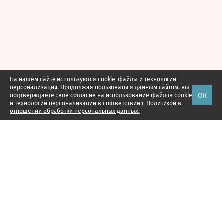
На нашем сайте используются cookie-файлы и технологии
персонализации. Продолжая пользоваться данным сайтом, вы
ОК
подтверждаете свое
согласие
на использование файлов cookie
и технологий персонализации в соответствии с
Политикой в
отношении обработки персональных данных.
Наши проекты
Подписка