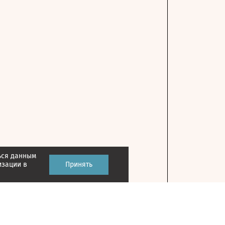
ься данным
изации в
Принять