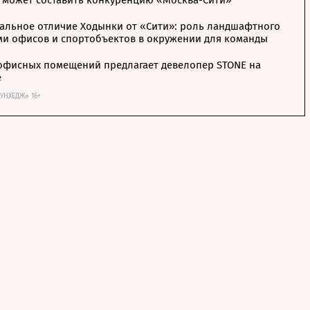
 может составить конкуренцию «Москва-Сити»
альное отличие Ходынки от «Сити»: роль ландшафтного
ми офисов и спортобъектов в окружении для команды
офисных помещений предлагает девелопер STONE на
е
ОУНХЕДЖ» 16+