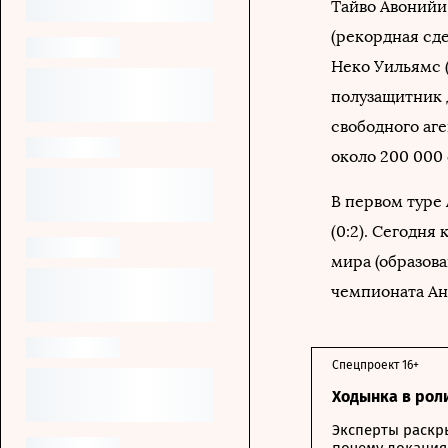
Тайво Авонийи,
(рекордная сде
Неко Уильямс (
полузащитник 
свободного аг
около 200 000
В первом туре
(0:2). Сегодня
мира (образова
чемпионата Ан
Спецпроект 16+
Ходынка в рол
Эксперты раскр