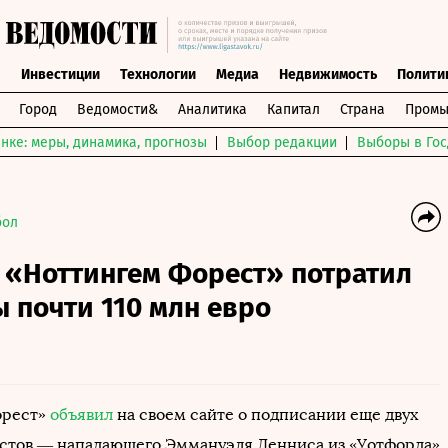
ы
Инвестиции
Технологии
Медиа
Недвижимость
Полити
Город
Ведомости&
Аналитика
Капитал
Страна
Промы
нке: меры, динамика, прогнозы
Выбор редакции
Выборы в Гос
бол
 «Ноттингем Форест» потратил
 почти 110 млн евро
орест»
объявил
на своем сайте о подписании еще двух
стов — нападающего Эммануэля Денниса из «Уотфорда»