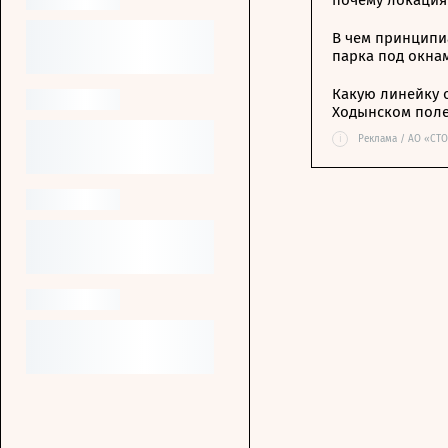
почему локация
В чем принципи
парка под окна
Какую линейку 
Ходынском пол
i
Реклама / АО «СТ