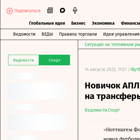
Подписаться
Глобальные идеи
Бизнес
Экономика
Финанс
Ведомости
ВЕДЫ
Правила торговли
Идеи управления
Ситуация на топливном ры
Ведомости
Спорт
14 августа 2022, 11:21 /
Фут
Новичок АПЛ
на трансферы
Ведомости.Спорт
«Ноттингем Ф
новых футболи