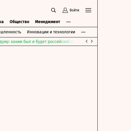
Войти
ка
Общество
Менеджмент
шленность
Инновации и технологии
думу: каким был и будет российский парламент
Война на Ближне