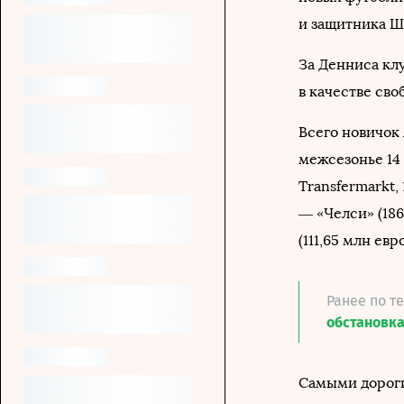
и защитника Ш
За Денниса клу
в качестве сво
Всего новичок
межсезонье 14
Transfermarkt,
— «Челси» (186
(111,65 млн евро
Ранее по т
обстановк
Самыми дорог