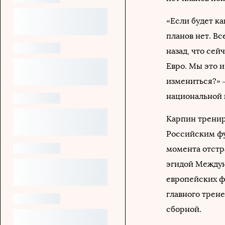
«Если будет ка
планов нет. Вс
назад, что сей
Евро. Мы это 
измениться?» 
национальной 
Карпин трениру
Российским фу
момента отстр
эгидой Междун
европейских ф
главного трене
сборной.