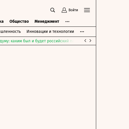
Войти
ка
Общество
Менеджмент
шленность
Инновации и технологии
думу: каким был и будет российский парламент
Война на Ближне