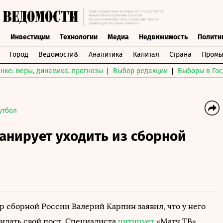
ы
Инвестиции
Технологии
Медиа
Недвижимость
Полити
Город
Ведомости&
Аналитика
Капитал
Страна
Промы
нке: меры, динамика, прогнозы
Выбор редакции
Выборы в Гос
утбол
анирует уходить из сборной
р сборной России Валерий Карпин заявил, что у него
кидать свой пост. Специалиста
цитирует
«Матч ТВ».