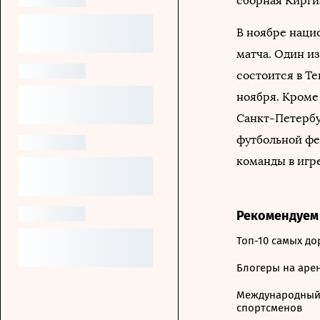
сборная Кирги
В ноябре наци
матча. Один из
состоится в Те
ноября. Кроме 
Санкт-Петербу
футбольной фе
команды в игре
Рекомендуем
Топ-10 самых до
Блогеры на арен
Международный 
спортсменов