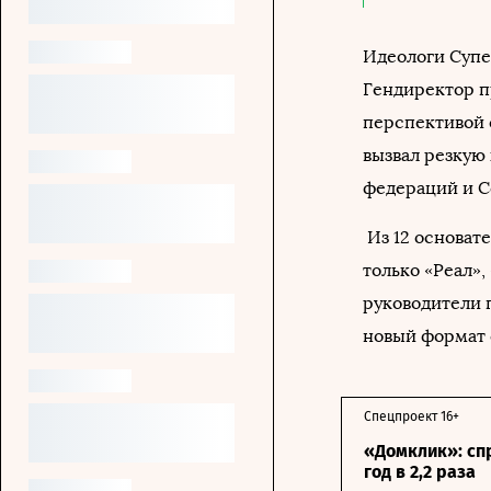
Идеологи Супе
Гендиректор п
перспективой 
вызвал резкую
федераций и С
Из 12 основат
только «Реал»,
руководители 
новый формат 
Спецпроект 16+
«Домклик»: сп
год в 2,2 раза