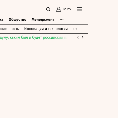
Войти
ка
Общество
Менеджмент
шленность
Инновации и технологии
думу: каким был и будет российский парламент
Война на Ближне