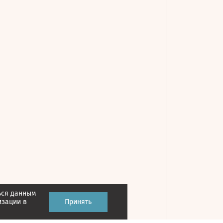
ься данным
изации в
Принять