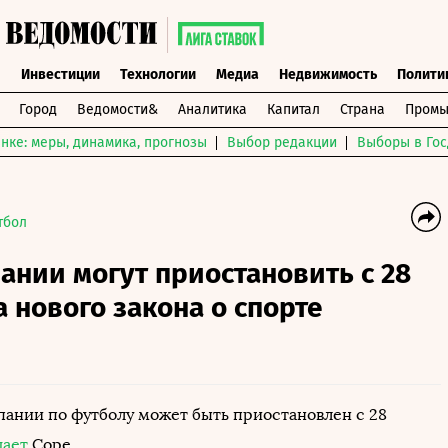
ы
Инвестиции
Технологии
Медиа
Недвижимость
Полити
Город
Ведомости&
Аналитика
Капитал
Страна
Промы
нке: меры, динамика, прогнозы
Выбор редакции
Выборы в Гос
тбол
ании могут приостановить с 28
а нового закона о спорте
ании по футболу может быть приостановлен с 28
щает
Соре.