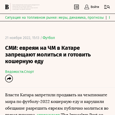
Войти
Ситуация на топливном рынке: меры, динамика, прогнозы
Выб
21 ноября 2022, 15:13 /
Футбол
СМИ: евреям на ЧМ в Катаре
запрещают молиться и готовить
кошерную еду
Ведомости.Спорт
Власти Катара запретили продавать на чемпионате
мира по футболу-2022 кошерную еду и нарушили
обещание разрешить евреям публично молиться во
время турнира,
утверждает
The Jerusalem Post со