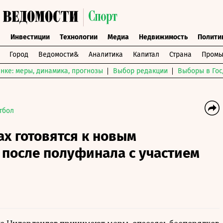
ы
Инвестиции
Технологии
Медиа
Недвижимость
Полити
Город
Ведомости&
Аналитика
Капитал
Страна
Промы
нке: меры, динамика, прогнозы
Выбор редакции
Выборы в Гос
тбол
х готовятся к новым
 после полуфинала с участием