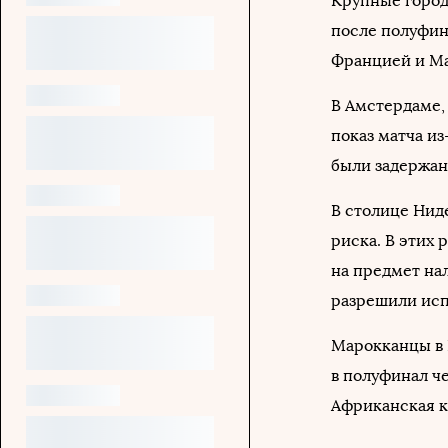
Крупные город
после полуфин
Францией и М
В Амстердаме,
показ матча из
были задержан
В столице Нид
риска. В этих
на предмет на
разрешили исп
Марокканцы в 
в полуфинал че
Африканская к