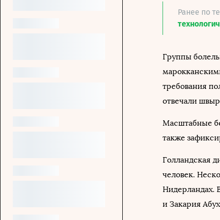
Ранее по т
технологи
Группы болель
марокканскими
требования по
отвечали швыр
Масштабные бе
также зафикси
Голландская д
человек. Неск
Нидерландах. 
и Закария Абух