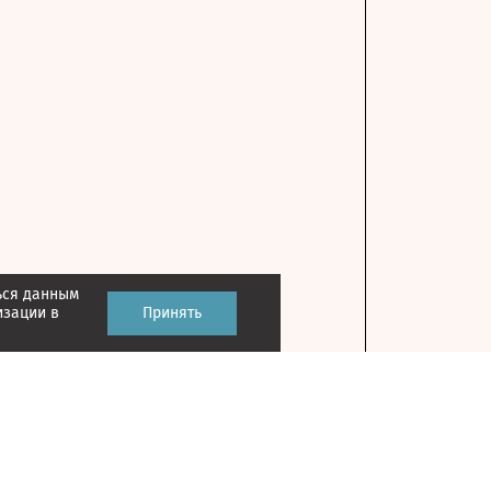
ься данным
изации в
Принять