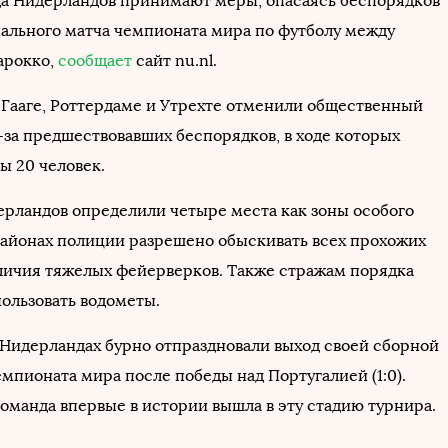
а Нидерландов принимают меры, опасаясь беспорядков
ального матча чемпионата мира по футболу между
арокко,
сообщает
сайт nu.nl.
 Гааге, Роттердаме и Утрехте отменили общественный
-за предшествовавших беспорядков, в ходе которых
ы 20 человек.
ерландов определили четыре места как зоны особого
 районах полиции разрешено обыскивать всех прохожих
личия тяжелых фейерверков. Также стражам порядка
ользовать водометы.
Нидерландах бурно отпраздновали выход своей сборной
мпионата мира после победы над Португалией (1:0).
оманда впервые в истории вышла в эту стадию турнира.