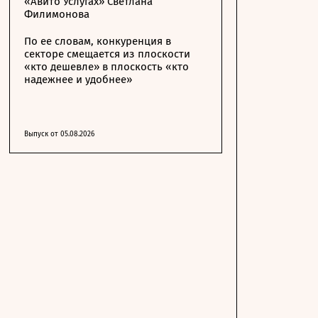
«Авито Услугах» Светлана
Филимонова
По ее словам, конкуренция в
секторе смещается из плоскости
«кто дешевле» в плоскость «кто
надежнее и удобнее»
Выпуск от 05.08.2026