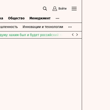
Войти
ка
Общество
Менеджмент
шленность
Инновации и технологии
думу: каким был и будет российский парламент
Война на Ближне