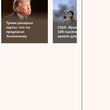
Трамп раскрыл
карты: что он
США: Иран готовит
предлагал
100-тысячную
Зеленскому
армию для Украины