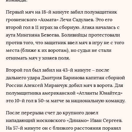
Первый мяч на 18-й минуте забил полузащитник
грозненского «Ахмата» Лечи Садулаев. Это его
второй гол в 11 играх за сборную. Атака началась с
аута Мингияна Бевеева. Боливийцы протестовали
против того, что защитник ввел мяч в игру не с того
места (ближе к их воротам), но судьи не стали
отнимать мяч у хозяев поля.
Второй гол был забил на 43-й минуте – после
дальнего удара Дмитрия Баринова капитан сборной
России Алексей Миранчук добил мяч в ворота. Для
полузащитника американской «Атланты Юнайтед»
это 10-й гол в 50-м матче за национальную команду.
После перерыва счет до крупного довел
нападающий московского «Динамо» Иван Сергеев.
На 57-й минуте он с близкого расстояния поразил