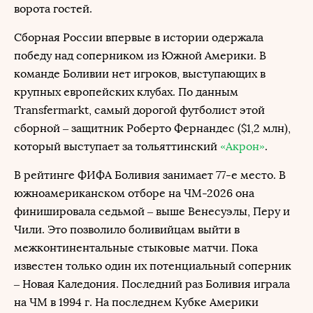
ворота гостей.
Сборная России впервые в истории одержала
победу над соперником из Южной Америки. В
команде Боливии нет игроков, выступающих в
крупных европейских клубах. По данным
Transfermarkt, самый дорогой футболист этой
сборной – защитник Роберто Фернандес ($1,2 млн),
который выступает за тольяттинский
«Акрон»
.
В рейтинге ФИФА Боливия занимает 77-е место. В
южноамериканском отборе на ЧМ-2026 она
финишировала седьмой – выше Венесуэлы, Перу и
Чили. Это позволило боливийцам выйти в
межконтинентальные стыковые матчи. Пока
известен только один их потенциальный соперник
– Новая Каледония. Последний раз Боливия играла
на ЧМ в 1994 г. На последнем Кубке Америки