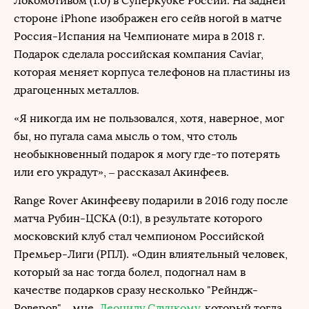
Локомотивом (1:0) в Суперкубке России. На задней
стороне iPhone изображен его сейв ногой в матче
Россия-Испания на Чемпионате мира в 2018 г.
Подарок сделала российская компания Caviar,
которая меняет корпуса телефонов на пластины из
драгоценных металлов.
«Я никогда им не пользовался, хотя, наверное, мог
бы, но пугала сама мысль о том, что столь
необыкновенный подарок я могу где-то потерять
или его украдут», – рассказал Акинфеев.
Range Rover Акинфееву подарили в 2016 году после
матча Рубин-ЦСКА (0:1), в результате которого
московский клуб стал чемпионом Российской
Премьер-Лиги (РПЛ). «Один влиятельный человек,
который за нас тогда болел, подогнал нам в
качестве подарков сразу несколько "Рейндж-
Роверов" – мне,
Леониду Слуцкому
, который тогда