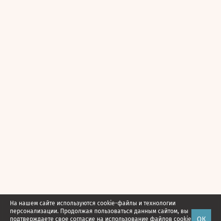
На нашем сайте используются cookie-файлы и технологии
персонализации. Продолжая пользоваться данным сайтом, вы
ОК
подтверждаете свое
согласие
на использование файлов cookie