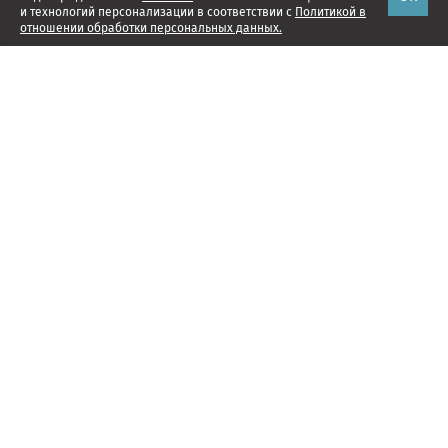
и технологий персонализации в соответствии с
Политикой в
отношении обработки персональных данных.
Наши проекты
Подписка
Реклама
Справочник компаний
Об издании
Редакция