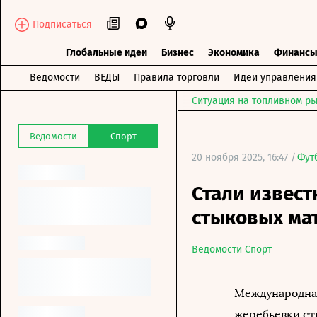
Подписаться
Глобальные идеи
Бизнес
Экономика
Финанс
Ведомости
ВЕДЫ
Правила торговли
Идеи управления
Ситуация на топливном ры
Ведомости
Спорт
20 ноября 2025, 16:47 /
Фут
Стали извес
стыковых мат
Ведомости Спорт
Международная
жеребьевки ст