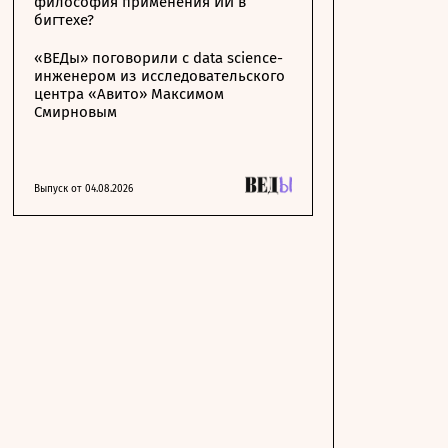
философия применения ИИ в
бигтехе?
«ВЕДы» поговорили с data science-
инженером из исследовательского
центра «Авито» Максимом
Смирновым
Выпуск от 04.08.2026