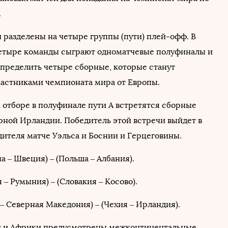
.
и разделены на четыре группы (пути) плей-офф. В
етыре команды сыграют одноматчевые полуфиналы и
определить четыре сборные, которые станут
астниками чемпионата мира от Европы.
 отборе в полуфинале пути A встретятся сборные
рной Ирландии. Победитель этой встречи выйдет в
дителя матче Уэльса и Боснии и Герцеговины.
на – Швеция) – (Польша – Албания).
я – Румыния) – (Словакия – Косово).
 – Северная Македония) – (Чехия – Ирландия).
и и Африки предусмотрены межконтинентальные