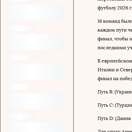
футболу 2026 г
16 команд был
каждом пути ч
финал, чтобы 
последними уч
В европейском
Италии и Севе
финал на побе
Путь B: (Украи
Путь C: (Турци
Путь D: (Дания
Для стран Ази