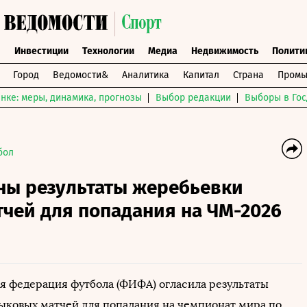
ы
Инвестиции
Технологии
Медиа
Недвижимость
Полити
Город
Ведомости&
Аналитика
Капитал
Страна
Промы
нке: меры, динамика, прогнозы
Выбор редакции
Выборы в Гос
бол
тны результаты жеребьевки
чей для попадания на ЧМ-2026
 федерация футбола (ФИФА) огласила результаты
ыковых матчей для попадания на чемпионат мира по