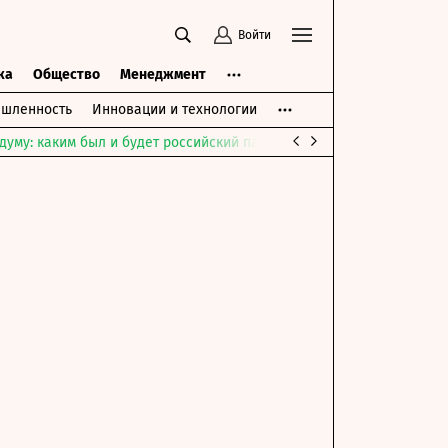
Войти
ка
Общество
Менеджмент
шленность
Инновации и технологии
думу: каким был и будет российский парламент
Война на Ближне