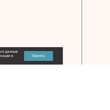
ься данным
изации в
Принять